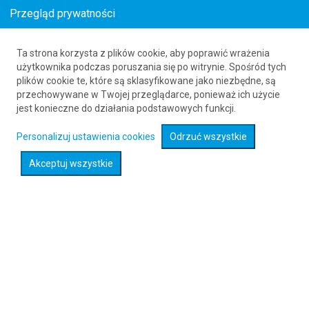
Przegląd prywatności
Ta strona korzysta z plików cookie, aby poprawić wrażenia
Bilety lotnicze z Chorwacji do Bukaresztu
użytkownika podczas poruszania się po witrynie. Spośród tych
plików cookie te, które są sklasyfikowane jako niezbędne, są
61 626 20 20
przechowywane w Twojej przeglądarce, ponieważ ich użycie
jest konieczne do działania podstawowych funkcji.
Rozwiń wyszukiwarkę
Personalizuj ustawienia cookies
Odrzuć wszystkie
Akceptuj wszystkie
Sprawdź promocje na loty :