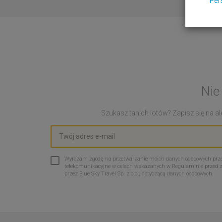
Per
Nie
Szukasz tanich lotów? Zapisz się na ale
Wyrażam zgodę na przetwarzanie moich danych osobowych przez 
telekomunikacyjne w celach wskazanych w Regulaminie przed 
przez Blue Sky Travel Sp. z o.o., dotyczącą danych osobowych.