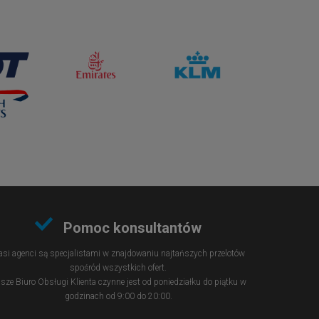
Pomoc konsultantów
si agenci są specjalistami w znajdowaniu najtańszych przelotów
spośród wszystkich ofert.
sze Biuro Obsługi Klienta czynne jest od poniedziałku do piątku w
godzinach od 9:00 do 20:00.