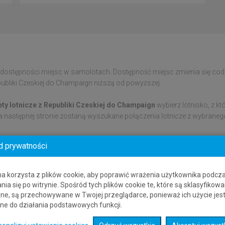
 dostępności miejsc w samolotach. Dostępność miejsc zmienia się codzi
Republiki Czeskiej do Champaign niższą od powyższej.
lety lotnicze z Republiki Czeskiej do Champaign
wybierz lotnisko, z kt
na następnej stronie zostaną wyszukane połączenia lotnicze z wybrane
d prywatności
na korzysta z plików cookie, aby poprawić wrażenia użytkownika podcz
nia się po witrynie. Spośród tych plików cookie te, które są sklasyfikowa
ne, są przechowywane w Twojej przeglądarce, ponieważ ich użycie jes
ne do działania podstawowych funkcji.