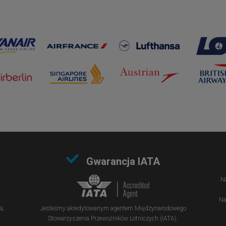
Gwarancja IATA
Na
Na
ą,
Jesteśmy akredytowanym agentem Międzynarodowego
Stowarzyszenia Przewoźników Lotniczych (IATA).