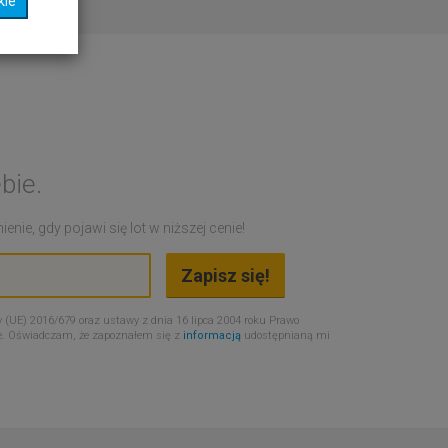
kie
bie.
nie, gdy pojawi się lot w niższej cenie!
 (UE) 2016/679 oraz ustawy z dnia 16 lipca 2004 roku Prawo
e. Oświadczam, że zapoznałem się z
informacją
udostępnianą mi