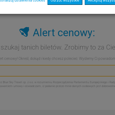
sonalizuj ustawienia cookies
Odrzuć wszystkie
Akceptuj wszyst
Alert cenowy:
 szukaj tanich biletów. Zrobimy to za Cie
rt cenowy! Określ, dokąd i kiedy chcesz polecieć. Wyślemy Ci powiadomie
Blue Sky Travel sp. z o.o. w rozumieniu Rozporządzenia Parlamentu Europejskiego i Rady
zawarciem umowy i oświadczam, iż podanie przeze mnie danych osobowych jest dobrowoln