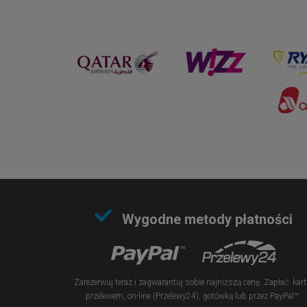
Wygodne metody płatności
Zarezerwuj teraz i zagwarantuj sobie najniższą cenę. Zapłać: kart
przelewem, on-line (Przelewy24), gotówką lub przez PayPal™.