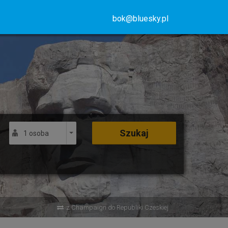
bok@bluesky.pl
Szukaj
1 osoba
z Champaign do Republiki Czeskiej