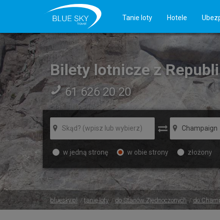
Tanie loty
Hotele
Ubezp
Bilety lotnicze z Repub
61 626 20 20
w jedną stronę
w obie strony
złożony
bluesky.pl
tanie loty
do Stanów Zjednoczonych
do Cham