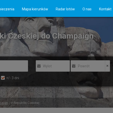
ieczenia
Mapa kierunków
Radar lotów
O nas
Kontakt
liki Czeskiej do Champaign
Wylot
Powrót
+/-
3
dni
paign
z Republiki Czeskiej