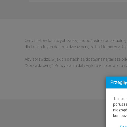
Ceny biletów lotniczych zależą bezpośrednio od aktualnej
dla konkretnych dat, znajdziesz cenę za bilet lotniczy z 
Aby sprawdzić w jakich datach są dostępne najtańsze
bi
"Sprawdź cenę". Po wybraniu daty wylotu i/lub powrotu 
Przeglą
Ta stro
porusza
niezbęd
koniecz