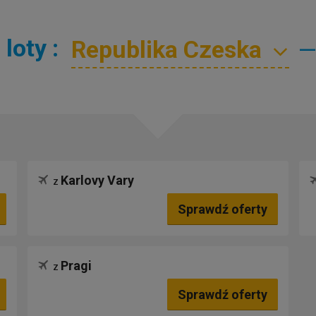
loty :
Karlovy Vary
z
Sprawdź oferty
Pragi
z
Sprawdź oferty