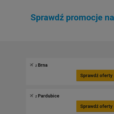
Sprawdź promocje na 
Brna
z
Sprawdź oferty
Pardubice
z
Sprawdź oferty