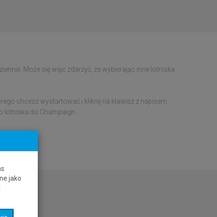
ennie. Może się więc zdarzyć, że wybierając inne lotniska
órego chcesz wystartować i kliknij na klawisz z napisem
go lotniska do Champaign.
as
ne jako
t