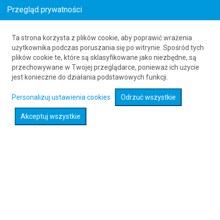
Przegląd prywatności
Ta strona korzysta z plików cookie, aby poprawić wrażenia
Bilety lotnicze z Kostaryki do Dortmundu
użytkownika podczas poruszania się po witrynie. Spośród tych
plików cookie te, które są sklasyfikowane jako niezbędne, są
61 626 20 20
przechowywane w Twojej przeglądarce, ponieważ ich użycie
jest konieczne do działania podstawowych funkcji.
Rozwiń wyszukiwarkę
Personalizuj ustawienia cookies
Odrzuć wszystkie
Akceptuj wszystkie
Sprawdź promocje na loty :