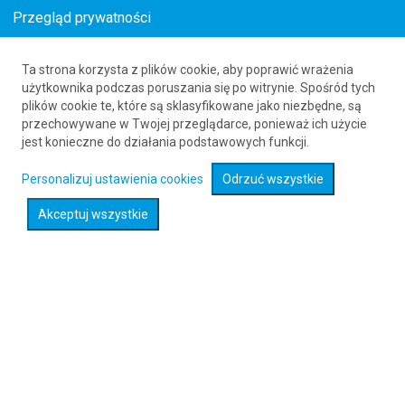
Przegląd prywatności
Ta strona korzysta z plików cookie, aby poprawić wrażenia
Bilety lotnicze z Hiszpanii do Esbjerg
użytkownika podczas poruszania się po witrynie. Spośród tych
plików cookie te, które są sklasyfikowane jako niezbędne, są
61 626 20 20
przechowywane w Twojej przeglądarce, ponieważ ich użycie
jest konieczne do działania podstawowych funkcji.
Rozwiń wyszukiwarkę
Personalizuj ustawienia cookies
Odrzuć wszystkie
Akceptuj wszystkie
Sprawdź promocje na loty :