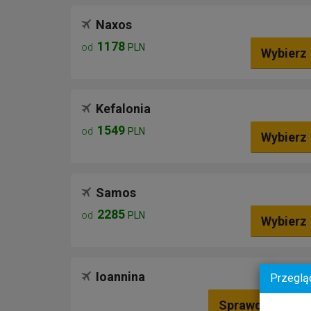
Naxos
1178
od
PLN
Wybierz
Kefalonia
1549
od
PLN
Wybierz
Samos
2285
od
PLN
Wybierz
Ioannina
Przeglą
Sprawdź oferty