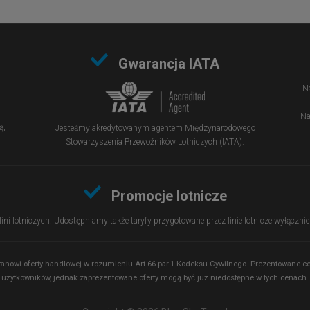
Gwarancja IATA
Na
Na
ą,
Jesteśmy akredytowanym agentem Międzynarodowego
Stowarzyszenia Przewoźników Lotniczych (IATA).
Promocje lotnicze
 lini lotniczych. Udostępniamy także taryfy przygotowane przez linie lotnicze wyłączn
 stanowi oferty handlowej w rozumieniu Art.66 par.1 Kodeksu Cywilnego. Prezentowane
użytkowników, jednak zaprezentowane oferty mogą być już niedostępne w tych cenach.