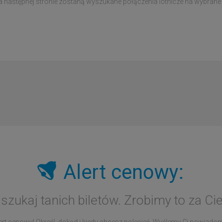
a następnej stronie zostaną wyszukane połączenia lotnicze na wybrane 
Alert cenowy:
 szukaj tanich biletów. Zrobimy to za Cie
rt cenowy! Określ, dokąd i kiedy chcesz polecieć. Wyślemy Ci powiadomie