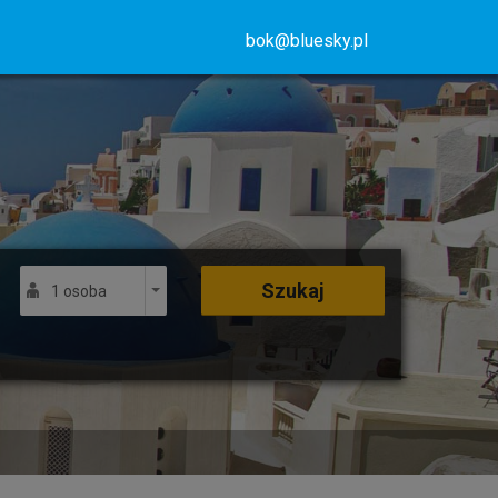
bok@bluesky.pl
Szukaj
1 osoba