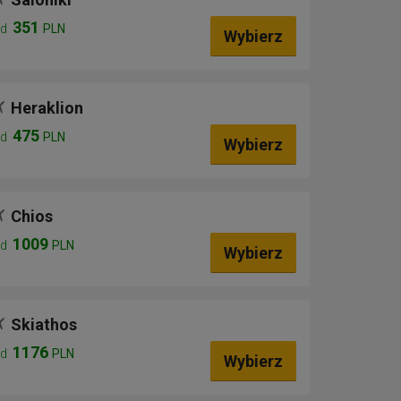
351
od
PLN
Wybierz
Heraklion
475
od
PLN
Wybierz
Chios
1009
od
PLN
Wybierz
Skiathos
1176
od
PLN
Wybierz