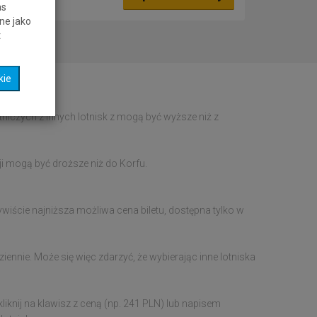
as
ne jako
t
kie
tniczych z innych lotnisk z mogą być wyższe niż z
cji mogą być droższe niż do Korfu.
zywiście najniższa możliwa cena biletu, dostępna tylko w
ennie. Może się więc zdarzyć, że wybierając inne lotniska
liknij na klawisz z ceną (np. 241 PLN) lub napisem