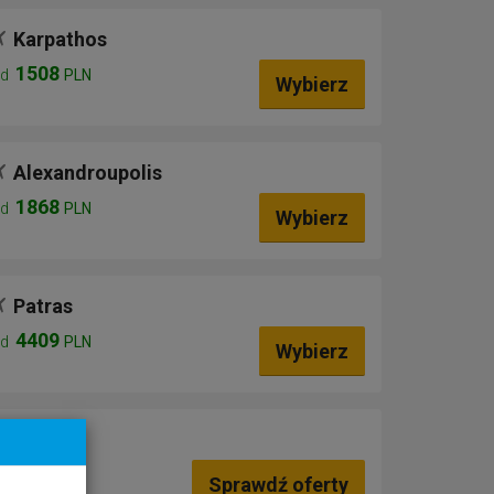
Karpathos
1508
od
PLN
Wybierz
Alexandroupolis
1868
od
PLN
Wybierz
Patras
4409
od
PLN
Wybierz
Skiros
Sprawdź oferty