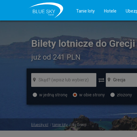
Tanie loty
Hotele
Ubezp
Bilety lotnicze do Grecji
już od 241
PLN
w jedną stronę
w obie strony
złożony
bluesky.pl
tanie loty
do Grecji