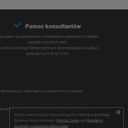
Pomoc konsultantów
si agenci są specjalistami w znajdowaniu najtańszych przelotów
spośród wszystkich ofert.
sze Biuro Obsługi Klienta czynne jest od poniedziałku do piątku w
godzinach od 9:00 do 20:00.
ie dla bluesky.pl i niedostępne w żadnym innym serwisie.
 ceny są faktycznymi cenami pochodzącymi z wyszukań naszych
Serwis www.bluesky.pl wykorzystuje pliki cookie do poprawnego
działania. Więcej informacji:
Polityka Cookie
oraz
Regulamin
.
Szczegóły i ustawienia plików cookie