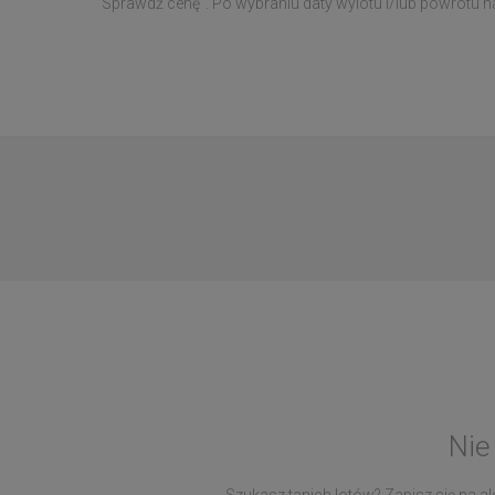
"Sprawdź cenę". Po wybraniu daty wylotu i/lub powrotu n
Nie
Szukasz tanich lotów? Zapisz się na ale