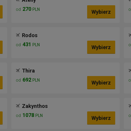
270
od
PLN
Wybierz
Rodos
431
od
PLN
Wybierz
Thira
692
od
PLN
Wybierz
Zakynthos
1078
od
PLN
Wybierz