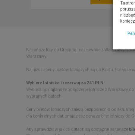
Ta stro
porusza
niezbęd
koniecz
Per
Najtańsze loty do Grecji są realizowane z Warszawy. Tanie
Warszawy.
Najniższe ceny biletów lotniczych są do Korfu. Połączenia 
Wybierz lotnisko i rezerwuj za 241 PLN!
Wybierając najtańsze połączenie lotnicze z Warszawy do
wybranych datach.
Ceny biletów lotniczych zależą bezpośrednio od aktualnej
dla konkretnych dat, znajdziesz cenę za bilet lotniczy do
Aby sprawdzić w jakich datach są dostępne najtańsze
bil