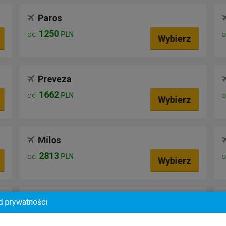
Paros
1250
od
PLN
Wybierz
Preveza
1662
od
PLN
Wybierz
Milos
2813
od
PLN
Wybierz
Kalamata
d prywatności
Sprawdź oferty