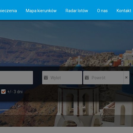
ieczenia
Mapa kierunków
Radar lotów
O nas
Kontakt
Wylot
Powrót
+/-
3
dni