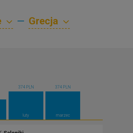
—
374 PLN
374 PLN
luty
marzec
Saloniki