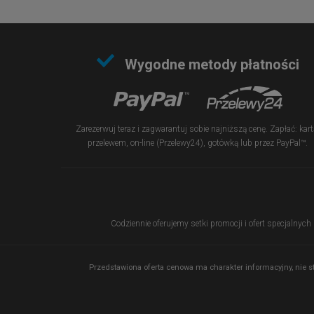
Wygodne metody płatności
Zarezerwuj teraz i zagwarantuj sobie najniższą cenę. Zapłać: kart
przelewem, on-line (Przelewy24), gotówką lub przez PayPal™.
Codziennie oferujemy setki promocji i ofert specjalnych
Przedstawiona oferta cenowa ma charakter informacyjny, nie