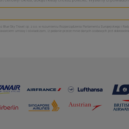
Blue Sky Travel sp. z o.o. w rozumieniu Rozporządzenia Parlamentu Europejskiego i Rady
zawarciem umowy i oświadczam, iż podanie przeze mnie danych osobowych jest dobrowoln