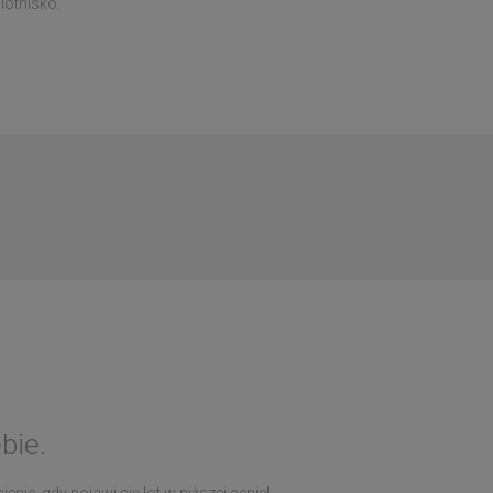
lotnisko.
bie.
nie, gdy pojawi się lot w niższej cenie!