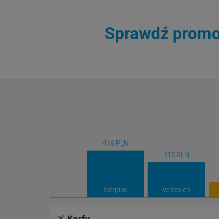
Sprawdź promoc
416 PLN
315 PLN
sierpień
wrzesień
Korfu