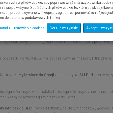
na korzysta z plików cookie, aby poprawić wrażenia użytkownika podcz
nia się po witrynie. Spośród tych plików cookie te, które są sklasyfikowa
ne, są przechowywane w Twojej przeglądarce, ponieważ ich użycie jes
ne do działania podstawowych funkcji.
sonalizuj ustawienia cookies
Odrzuć wszystkie
Akceptuj wszyst
 loty z Warszawy są obsługiwane przez linie lotnicze . Ceny połączeń lo
lotnicze do Korfu oferują linie lotnicze . Loty na inne porty lotnicze Gre
 Korfu za
bilety lotnicze do Grecji
zapłacisz tylko
241 PLN
. Jest to oc
 dostępności miejsc w samolotach. Dostępność miejsc zmienia się codzi
 Grecji niższą od powyższej z Warszawy do Korfu.
ety lotnicze do Grecji
wybierz lotnisko, na którym chcesz wylądować i k