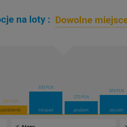
je na loty :
333 PLN
309 PLN
270 PLN
241 PLN
październik
listopad
grudzień
styczeń
Ateny