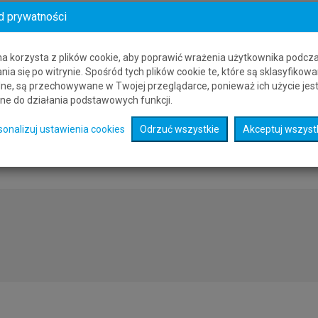
d prywatności
 dostępności miejsc w samolotach. Dostępność miejsc zmienia się codzi
olski do Karlovy Vary niższą od powyższej.
na korzysta z plików cookie, aby poprawić wrażenia użytkownika podcz
nia się po witrynie. Spośród tych plików cookie te, które są sklasyfikowa
ne, są przechowywane w Twojej przeglądarce, ponieważ ich użycie jes
ety lotnicze z Polski do Karlovy Vary
wybierz lotnisko, z którego chces
ne do działania podstawowych funkcji.
ej stronie zostaną wyszukane połączenia lotnicze z wybranego lotniska 
sonalizuj ustawienia cookies
Odrzuć wszystkie
Akceptuj wszyst