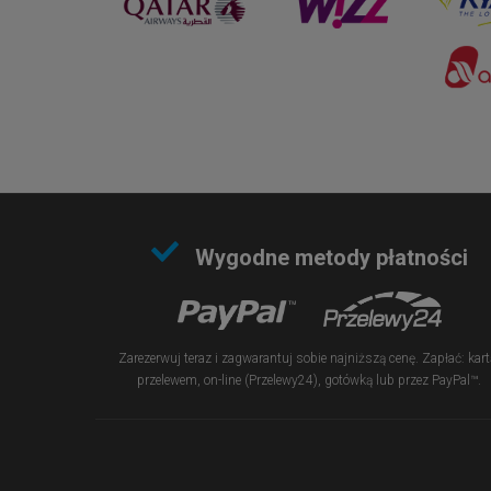
Wygodne metody płatności
Zarezerwuj teraz i zagwarantuj sobie najniższą cenę. Zapłać: kart
przelewem, on-line (Przelewy24), gotówką lub przez PayPal™.