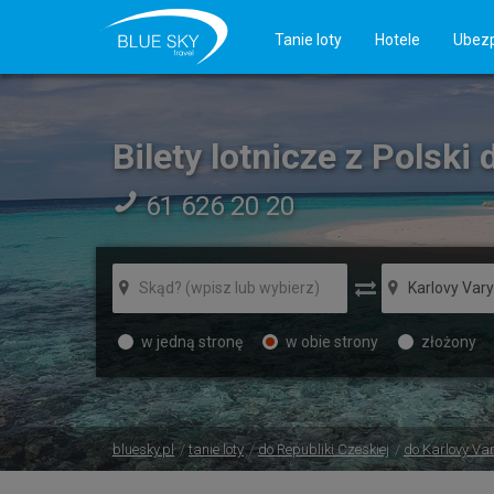
Tanie loty
Hotele
Ubezp
Bilety lotnicze z Polski
61 626 20 20
w jedną stronę
w obie strony
złożony
bluesky.pl
tanie loty
do Republiki Czeskiej
do Karlovy Va