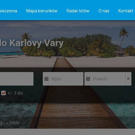
ieczenia
Mapa kierunków
Radar lotów
O nas
Kontakt
 do Karlovy Vary
Wylot
Powrót
+/-
3
dni
ry
z Polski