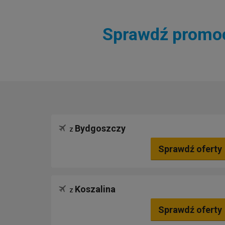
Sprawdź promocj
Bydgoszczy
z
Sprawdź oferty
Koszalina
z
Sprawdź oferty