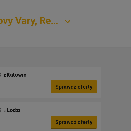
Katowic
z
Sprawdź oferty
Łodzi
z
Sprawdź oferty