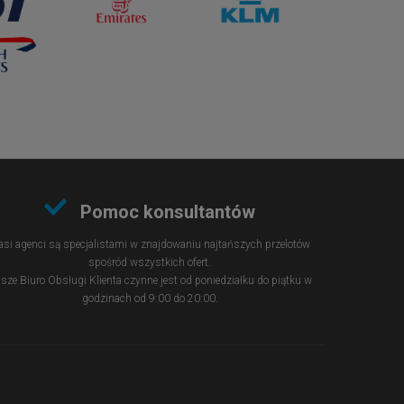
Pomoc konsultantów
si agenci są specjalistami w znajdowaniu najtańszych przelotów
spośród wszystkich ofert.
sze Biuro Obsługi Klienta czynne jest od poniedziałku do piątku w
godzinach od 9:00 do 20:00.