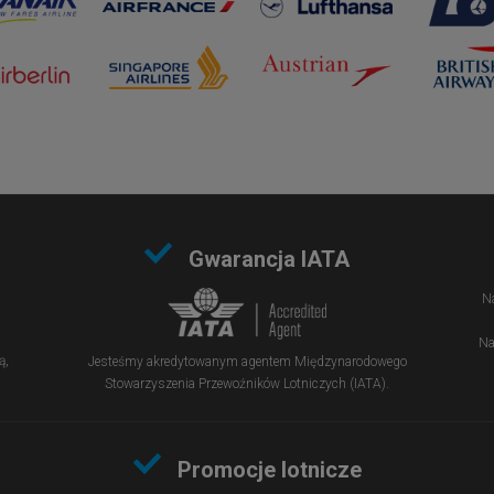
Gwarancja IATA
Na
Na
ą,
Jesteśmy akredytowanym agentem Międzynarodowego
Stowarzyszenia Przewoźników Lotniczych (IATA).
Promocje lotnicze