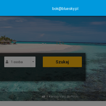
bok@bluesky.pl
Szukaj
1 osoba
z Karlovy Vary do Polski