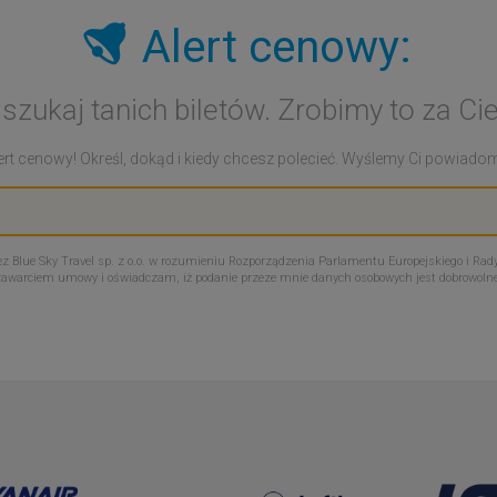
Alert cenowy:
 szukaj tanich biletów. Zrobimy to za Cie
rt cenowy! Określ, dokąd i kiedy chcesz polecieć. Wyślemy Ci powiadomie
Blue Sky Travel sp. z o.o. w rozumieniu Rozporządzenia Parlamentu Europejskiego i Rady
zawarciem umowy i oświadczam, iż podanie przeze mnie danych osobowych jest dobrowoln