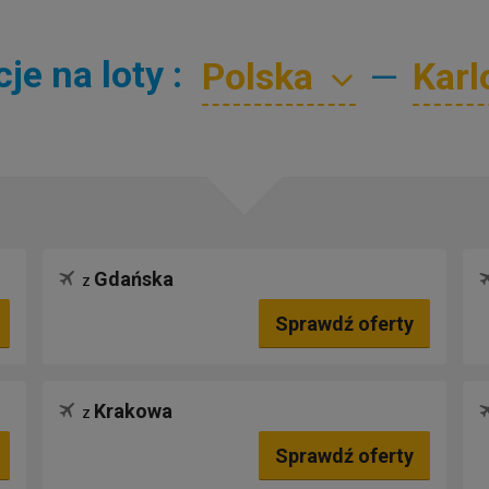
e na loty :
—
Gdańska
z
Sprawdź oferty
Krakowa
z
Sprawdź oferty