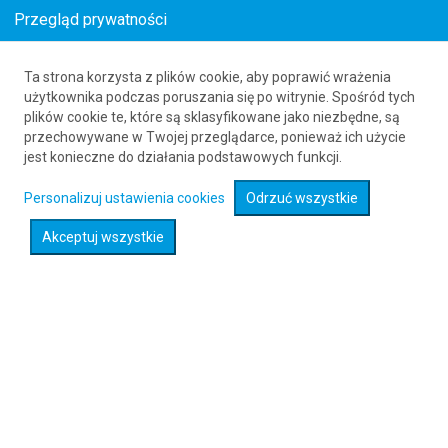
Przegląd prywatności
Ta strona korzysta z plików cookie, aby poprawić wrażenia
Bilety lotnicze z Holandii do Kisumu
użytkownika podczas poruszania się po witrynie. Spośród tych
plików cookie te, które są sklasyfikowane jako niezbędne, są
61 626 20 20
przechowywane w Twojej przeglądarce, ponieważ ich użycie
jest konieczne do działania podstawowych funkcji.
Rozwiń wyszukiwarkę
Personalizuj ustawienia cookies
Odrzuć wszystkie
Akceptuj wszystkie
Sprawdź promocje na loty :