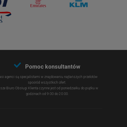
Pomoc konsultantów
si agenci są specjalistami w znajdowaniu najtańszych przelotów
spośród wszystkich ofert.
sze Biuro Obsługi Klienta czynne jest od poniedziałku do piątku w
godzinach od 9:00 do 20:00.