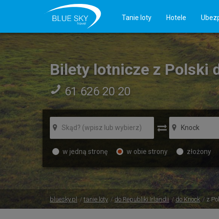
Tanie loty
Hotele
Ubezp
Bilety lotnicze z Polski
61 626 20 20
w jedną stronę
w obie strony
złożony
bluesky.pl
tanie loty
do Republiki Irlandii
do Knock
z Po