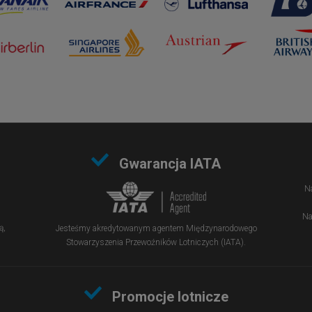
Gwarancja IATA
Na
Na
ą,
Jesteśmy akredytowanym agentem Międzynarodowego
Stowarzyszenia Przewoźników Lotniczych (IATA).
Promocje lotnicze