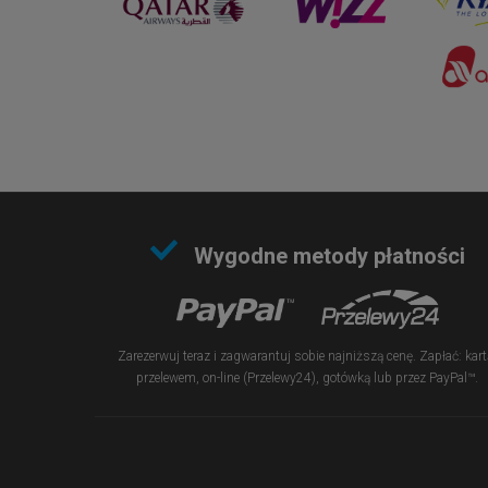
Wygodne metody płatności
Zarezerwuj teraz i zagwarantuj sobie najniższą cenę. Zapłać: kart
przelewem, on-line (Przelewy24), gotówką lub przez PayPal™.