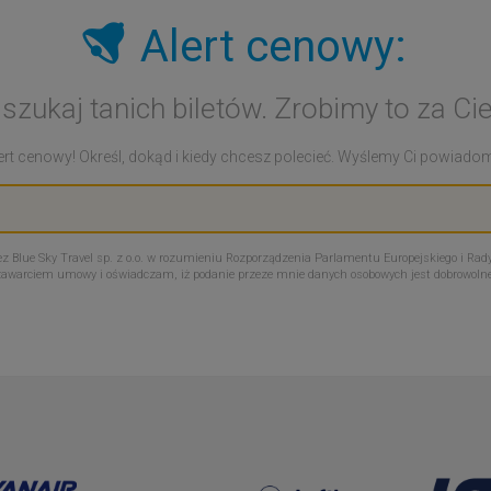
Alert cenowy:
 szukaj tanich biletów. Zrobimy to za Cie
rt cenowy! Określ, dokąd i kiedy chcesz polecieć. Wyślemy Ci powiadomie
Blue Sky Travel sp. z o.o. w rozumieniu Rozporządzenia Parlamentu Europejskiego i Rady
zawarciem umowy i oświadczam, iż podanie przeze mnie danych osobowych jest dobrowoln