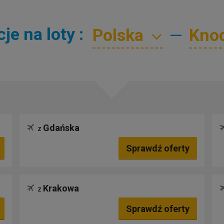
e na loty :
—
Gdańska
z
Sprawdź oferty
Krakowa
z
Sprawdź oferty