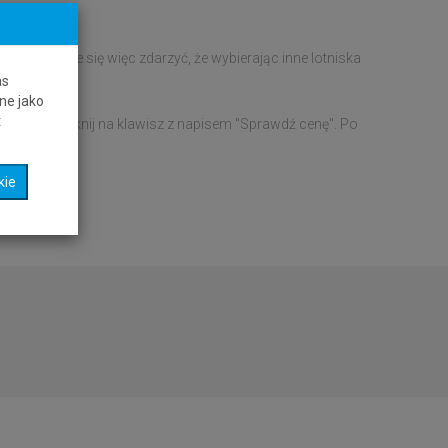
ennie. Może się więc zdarzyć, że wybierając inne lotniska
as
ne jako
t
artować i kliknij na klawisz z napisem "Sprawdź cenę". Po
kie