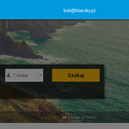
bok@bluesky.pl
Szukaj
1 osoba
z Knock do Polski