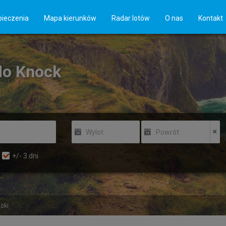
ieczenia
Mapa kierunków
Radar lotów
O nas
Kontakt
 do Knock
Wylot
Powrót
+/-
3
dni
lski