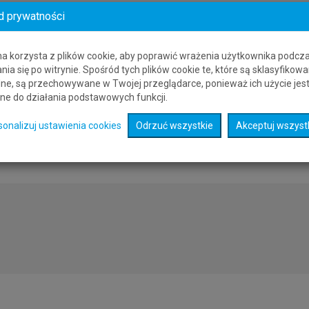
d prywatności
 dostępności miejsc w samolotach. Dostępność miejsc zmienia się codzi
Polski do Knock niższą od powyższej.
na korzysta z plików cookie, aby poprawić wrażenia użytkownika podcz
nia się po witrynie. Spośród tych plików cookie te, które są sklasyfikowa
ne, są przechowywane w Twojej przeglądarce, ponieważ ich użycie jes
ety lotnicze z Polski do Knock
wybierz lotnisko, z którego chcesz wyst
ne do działania podstawowych funkcji.
 zostaną wyszukane połączenia lotnicze z wybranego lotniska do Knock.
sonalizuj ustawienia cookies
Odrzuć wszystkie
Akceptuj wszyst