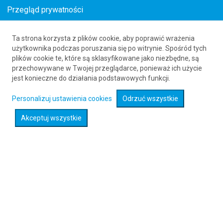
Przegląd prywatności
Ta strona korzysta z plików cookie, aby poprawić wrażenia
Bilety lotnicze do Olpoi
użytkownika podczas poruszania się po witrynie. Spośród tych
plików cookie te, które są sklasyfikowane jako niezbędne, są
61 626 20 20
przechowywane w Twojej przeglądarce, ponieważ ich użycie
jest konieczne do działania podstawowych funkcji.
Rozwiń wyszukiwarkę
Personalizuj ustawienia cookies
Odrzuć wszystkie
Akceptuj wszystkie
Sprawdź promocje na loty :