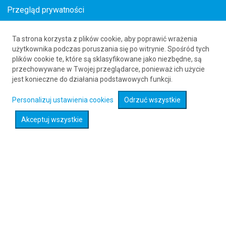
Przegląd prywatności
Ta strona korzysta z plików cookie, aby poprawić wrażenia
Bilety lotnicze z Polski do Polski
użytkownika podczas poruszania się po witrynie. Spośród tych
plików cookie te, które są sklasyfikowane jako niezbędne, są
już od 159
PLN
przechowywane w Twojej przeglądarce, ponieważ ich użycie
jest konieczne do działania podstawowych funkcji.
Rozwiń wyszukiwarkę
Personalizuj ustawienia cookies
Odrzuć wszystkie
Akceptuj wszystkie
Sprawdź promocje na loty :