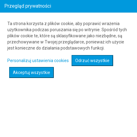
Przegląd prywatności
Ta strona korzysta z plików cookie, aby poprawić wrażenia
Bilety lotnicze z Kostaryki do Portu Vila
użytkownika podczas poruszania się po witrynie. Spośród tych
plików cookie te, które są sklasyfikowane jako niezbędne, są
61 626 20 20
przechowywane w Twojej przeglądarce, ponieważ ich użycie
jest konieczne do działania podstawowych funkcji.
Rozwiń wyszukiwarkę
Personalizuj ustawienia cookies
Odrzuć wszystkie
Akceptuj wszystkie
Sprawdź promocje na loty :