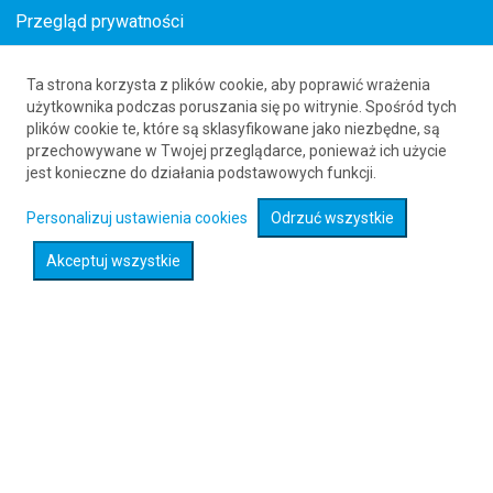
Przegląd prywatności
Ta strona korzysta z plików cookie, aby poprawić wrażenia
Bilety lotnicze z Chorwacji do Rygi
użytkownika podczas poruszania się po witrynie. Spośród tych
plików cookie te, które są sklasyfikowane jako niezbędne, są
61 626 20 20
przechowywane w Twojej przeglądarce, ponieważ ich użycie
jest konieczne do działania podstawowych funkcji.
Rozwiń wyszukiwarkę
Personalizuj ustawienia cookies
Odrzuć wszystkie
Akceptuj wszystkie
Sprawdź promocje na loty :