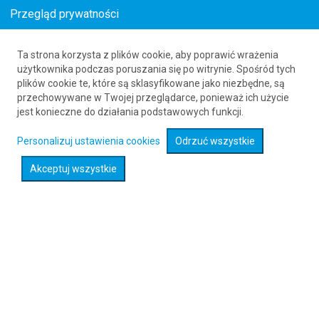
Przegląd prywatności
Ta strona korzysta z plików cookie, aby poprawić wrażenia
Bilety lotnicze z Nigerii do Rzeszowa
użytkownika podczas poruszania się po witrynie. Spośród tych
plików cookie te, które są sklasyfikowane jako niezbędne, są
61 626 20 20
przechowywane w Twojej przeglądarce, ponieważ ich użycie
jest konieczne do działania podstawowych funkcji.
Rozwiń wyszukiwarkę
Personalizuj ustawienia cookies
Odrzuć wszystkie
Akceptuj wszystkie
Sprawdź promocje na loty :