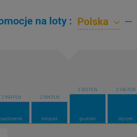
mocje na loty :
—
3 263 PLN
3 146 PLN
2 994 PLN
2 994 PLN
październik
listopad
grudzień
styczeń