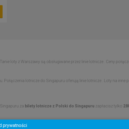
anie loty z Warszawy są obsługiwane przez linie lotnicze . Ceny połącz
. Połączenia lotnicze do Singapuru oferują linie lotnicze . Loty na inn
 Singapuru za
bilety lotnicze z Polski do Singapuru
zapłacisz tylko
28
 dostępności miejsc w samolotach. Dostępność miejsc zmienia się codzi
d prywatności