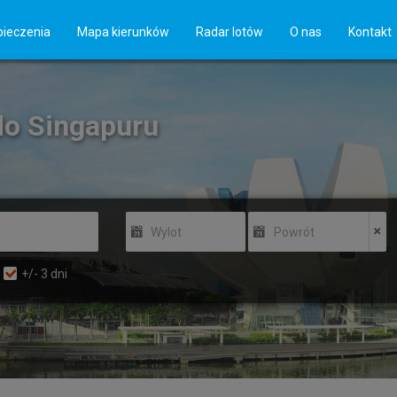
ieczenia
Mapa kierunków
Radar lotów
O nas
Kontakt
 do Singapuru
Wylot
Powrót
+/-
3
dni