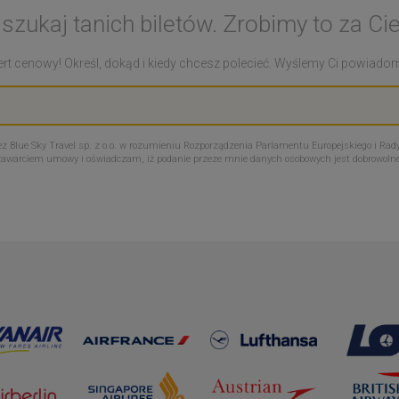
 szukaj tanich biletów. Zrobimy to za Cie
rt cenowy! Określ, dokąd i kiedy chcesz polecieć. Wyślemy Ci powiadomie
Blue Sky Travel sp. z o.o. w rozumieniu Rozporządzenia Parlamentu Europejskiego i Rady
zawarciem umowy i oświadczam, iż podanie przeze mnie danych osobowych jest dobrowoln