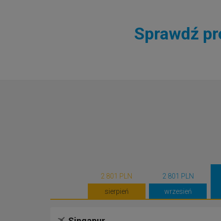
Sprawdź pro
2 801 PLN
2 801 PLN
sierpień
wrzesień
Singapur