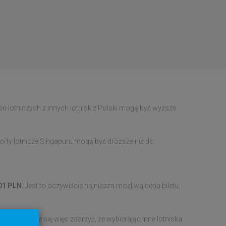
eń lotniczych z innych lotnisk z Polski mogą być wyższe
e porty lotnicze Singapuru mogą być droższe niż do
01 PLN
. Jest to oczywiście najniższa możliwa cena biletu,
ennie. Może się więc zdarzyć, że wybierając inne lotniska