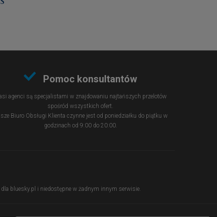
Pomoc konsultantów
si agenci są specjalistami w znajdowaniu najtańszych przelotów
spośród wszystkich ofert.
sze Biuro Obsługi Klienta czynne jest od poniedziałku do piątku w
godzinach od 9:00 do 20:00.
ie dla bluesky.pl i niedostępne w żadnym innym serwisie.