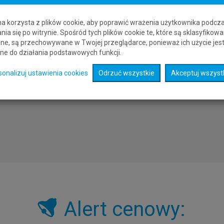
 Polski do Singapuru niższą od powyższej z Warszawy do Singapuru.
na korzysta z plików cookie, aby poprawić wrażenia użytkownika podcz
ety lotnicze z Polski do Singapuru
wybierz lotnisko, na którym chcesz 
nia się po witrynie. Spośród tych plików cookie te, które są sklasyfikowa
owrotu na następnej stronie zostaną wyszukane połączenia lotnicze na
ne, są przechowywane w Twojej przeglądarce, ponieważ ich użycie jes
ne do działania podstawowych funkcji.
sonalizuj ustawienia cookies
Odrzuć wszystkie
Akceptuj wszyst
Alert cenowy: