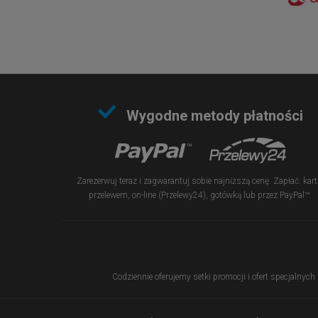
Wygodne metody płatności
Zarezerwuj teraz i zagwarantuj sobie najniższą cenę. Zapłać: kart
przelewem, on-line (Przelewy24), gotówką lub przez PayPal™.
Codziennie oferujemy setki promocji i ofert specjalnych