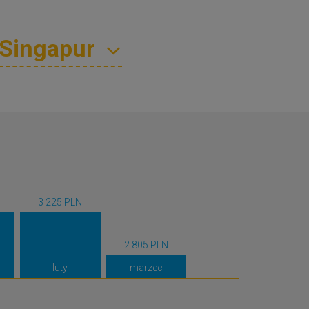
3 225 PLN
2 805 PLN
luty
marzec