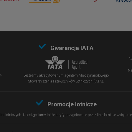
Gwarancja IATA
Na
Na
ą,
Jesteśmy akredytowanym agentem Międzynarodowego
Stowarzyszenia Przewoźników Lotniczych (IATA).
Promocje lotnicze
 lini lotniczych. Udostępniamy także taryfy przygotowane przez linie lotnicze wyłączn