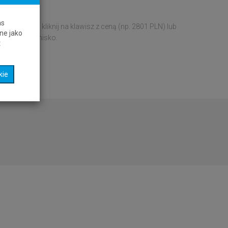
as
wylądować i kliknij na klawisz z ceną (np. 2801 PLN) lub
ne jako
 wybrane lotnisko.
t
kie