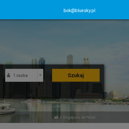
bok@bluesky.pl
Szukaj
1 osoba
z Singapuru do Polski