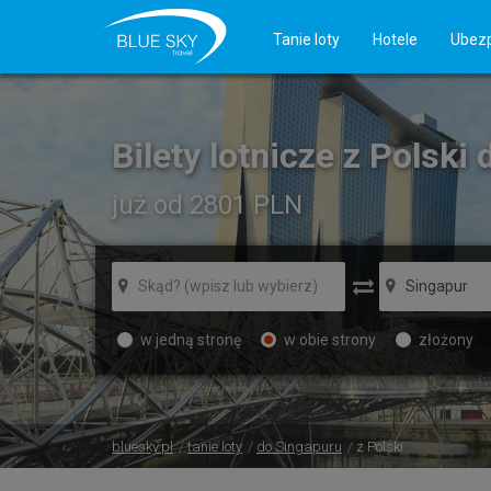
Tanie loty
Hotele
Ubezp
Bilety lotnicze z Polski
już od 2801
PLN
w jedną stronę
w obie strony
złożony
bluesky.pl
tanie loty
do Singapuru
z Polski