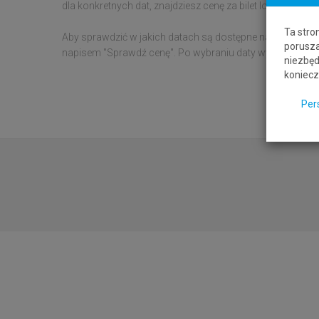
dla konkretnych dat, znajdziesz cenę za bilet lotniczy z
Ta stro
Aby sprawdzić w jakich datach są dostępne najtańsze
bil
porusza
napisem "Sprawdź cenę". Po wybraniu daty wylotu i/lub p
niezbęd
koniecz
Per