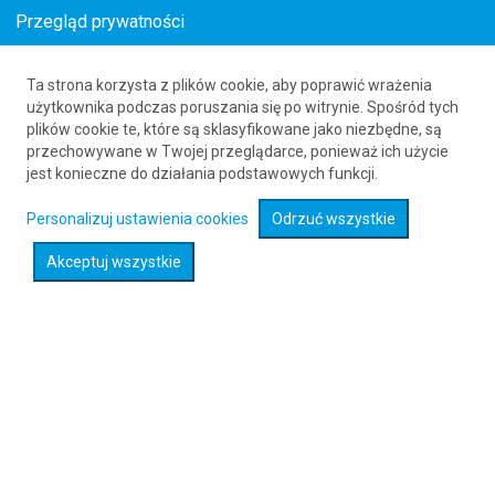
Przegląd prywatności
Ta strona korzysta z plików cookie, aby poprawić wrażenia
Bilety lotnicze z Stanów Zjednoczonych do
użytkownika podczas poruszania się po witrynie. Spośród tych
plików cookie te, które są sklasyfikowane jako niezbędne, są
Sonderborga
przechowywane w Twojej przeglądarce, ponieważ ich użycie
61 626 20 20
jest konieczne do działania podstawowych funkcji.
Personalizuj ustawienia cookies
Odrzuć wszystkie
Rozwiń wyszukiwarkę
Akceptuj wszystkie
Sprawdź promocje na loty :