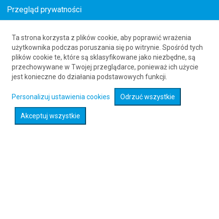
Przegląd prywatności
Ta strona korzysta z plików cookie, aby poprawić wrażenia
Bilety lotnicze z Polski do Tanzanii
użytkownika podczas poruszania się po witrynie. Spośród tych
plików cookie te, które są sklasyfikowane jako niezbędne, są
już od 3526
PLN
przechowywane w Twojej przeglądarce, ponieważ ich użycie
jest konieczne do działania podstawowych funkcji.
Rozwiń wyszukiwarkę
Personalizuj ustawienia cookies
Odrzuć wszystkie
Akceptuj wszystkie
Sprawdź promocje na loty :