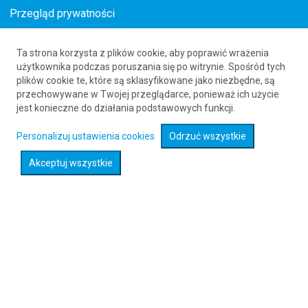
Przegląd prywatności
Ta strona korzysta z plików cookie, aby poprawić wrażenia
Bilety lotnicze z Polski do Tuzla
użytkownika podczas poruszania się po witrynie. Spośród tych
plików cookie te, które są sklasyfikowane jako niezbędne, są
61 626 20 20
przechowywane w Twojej przeglądarce, ponieważ ich użycie
jest konieczne do działania podstawowych funkcji.
Rozwiń wyszukiwarkę
Personalizuj ustawienia cookies
Odrzuć wszystkie
Akceptuj wszystkie
Sprawdź promocje na loty :