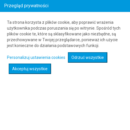
Przegląd prywatności
Ta strona korzysta z plików cookie, aby poprawić wrażenia
Bilety lotnicze z Holandii do Vopnafjordur
użytkownika podczas poruszania się po witrynie. Spośród tych
plików cookie te, które są sklasyfikowane jako niezbędne, są
61 626 20 20
przechowywane w Twojej przeglądarce, ponieważ ich użycie
jest konieczne do działania podstawowych funkcji.
Rozwiń wyszukiwarkę
Personalizuj ustawienia cookies
Odrzuć wszystkie
Akceptuj wszystkie
Sprawdź promocje na loty :