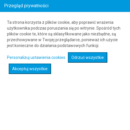
Przegląd prywatności
Ta strona korzysta z plików cookie, aby poprawić wrażenia
Bilety lotnicze z Polski do Waterfordu
użytkownika podczas poruszania się po witrynie. Spośród tych
plików cookie te, które są sklasyfikowane jako niezbędne, są
61 626 20 20
przechowywane w Twojej przeglądarce, ponieważ ich użycie
jest konieczne do działania podstawowych funkcji.
Rozwiń wyszukiwarkę
Personalizuj ustawienia cookies
Odrzuć wszystkie
Akceptuj wszystkie
Sprawdź promocje na loty :