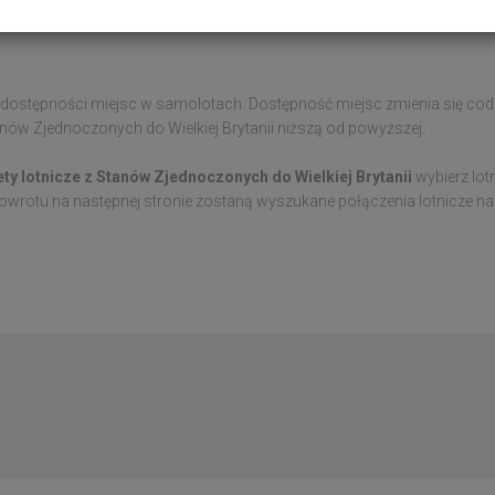
 dostępności miejsc w samolotach. Dostępność miejsc zmienia się codzi
Stanów Zjednoczonych do Wielkiej Brytanii niższą od powyższej.
ety lotnicze z Stanów Zjednoczonych do Wielkiej Brytanii
wybierz lot
owrotu na następnej stronie zostaną wyszukane połączenia lotnicze na