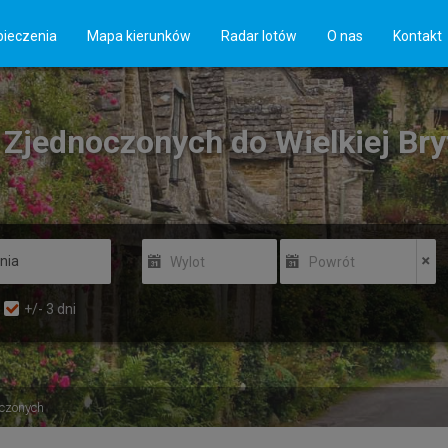
ieczenia
Mapa kierunków
Radar lotów
O nas
Kontakt
w Zjednoczonych do Wielkiej Bry
Wylot
Powrót
+/-
3
dni
czonych