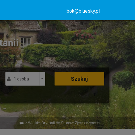
bok@bluesky.pl
tanii
Szukaj
1 osoba
z Wielkiej Brytanii do Stanów Zjednoczonych