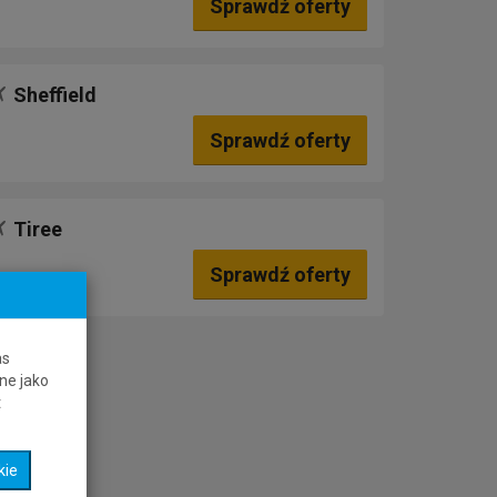
Sprawdź oferty
Sheffield
Sprawdź oferty
Tiree
Sprawdź oferty
as
ne jako
t
kie