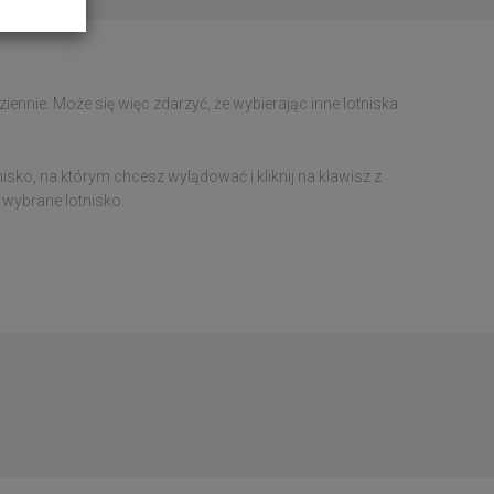
ennie. Może się więc zdarzyć, że wybierając inne lotniska
nisko, na którym chcesz wylądować i kliknij na klawisz z
 wybrane lotnisko.