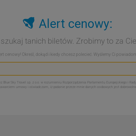
Alert cenowy:
 szukaj tanich biletów. Zrobimy to za Cie
rt cenowy! Określ, dokąd i kiedy chcesz polecieć. Wyślemy Ci powiadomie
Blue Sky Travel sp. z o.o. w rozumieniu Rozporządzenia Parlamentu Europejskiego i Rady
zawarciem umowy i oświadczam, iż podanie przeze mnie danych osobowych jest dobrowoln