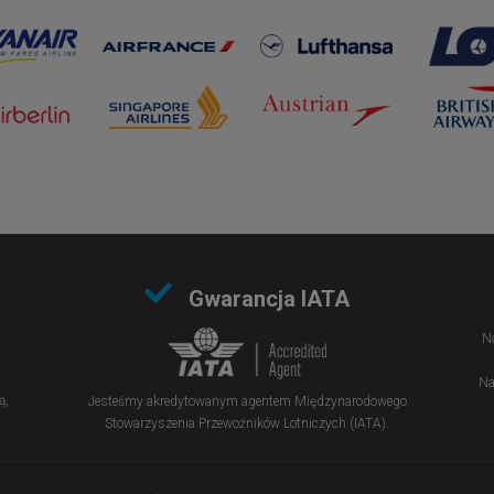
Gwarancja IATA
Na
Na
ą,
Jesteśmy akredytowanym agentem Międzynarodowego
Stowarzyszenia Przewoźników Lotniczych (IATA).