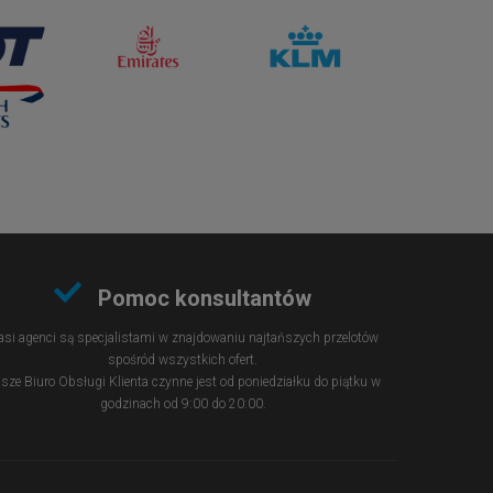
Pomoc konsultantów
si agenci są specjalistami w znajdowaniu najtańszych przelotów
spośród wszystkich ofert.
sze Biuro Obsługi Klienta czynne jest od poniedziałku do piątku w
godzinach od 9:00 do 20:00.