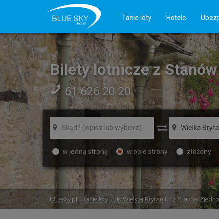
Tanie loty
Hotele
Ubezp
Bilety lotnicze z Stanó
61 626 20 20
w jedną stronę
w obie strony
złożony
bluesky.pl
tanie loty
do Wielkiej Brytanii
z Stanów Zjedno