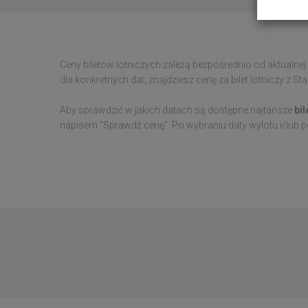
Ceny biletów lotniczych zależą bezpośrednio od aktualnej
dla konkretnych dat, znajdziesz cenę za bilet lotniczy z 
Aby sprawdzić w jakich datach są dostępne najtańsze
bil
napisem "Sprawdź cenę". Po wybraniu daty wylotu i/lub p