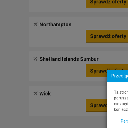
Sprawdź oferty
Northampton
Sprawdź oferty
Shetland Islands Sumbur
Sprawdź oferty
Przeglą
Ta stro
Wick
porusza
niezbęd
Sprawdź oferty
koniecz
Per