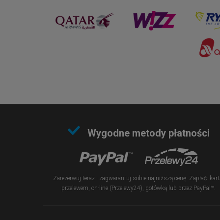
Wygodne metody płatności
Zarezerwuj teraz i zagwarantuj sobie najniższą cenę. Zapłać: kart
przelewem, on-line (Przelewy24), gotówką lub przez PayPal™.