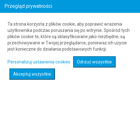
Przegląd prywatności
Ta strona korzysta z plików cookie, aby poprawić wrażenia
Bilety lotnicze z Kostaryki do Yanbu
użytkownika podczas poruszania się po witrynie. Spośród tych
plików cookie te, które są sklasyfikowane jako niezbędne, są
61 626 20 20
przechowywane w Twojej przeglądarce, ponieważ ich użycie
jest konieczne do działania podstawowych funkcji.
Rozwiń wyszukiwarkę
Personalizuj ustawienia cookies
Odrzuć wszystkie
Akceptuj wszystkie
Sprawdź promocje na loty :