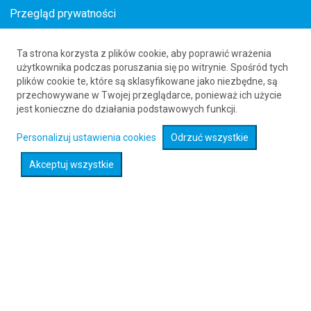
Przegląd prywatności
Ta strona korzysta z plików cookie, aby poprawić wrażenia
Loty z Afton (AFO) do Guangzhou (CAN)
użytkownika podczas poruszania się po witrynie. Spośród tych
plików cookie te, które są sklasyfikowane jako niezbędne, są
61 626 20 20
przechowywane w Twojej przeglądarce, ponieważ ich użycie
jest konieczne do działania podstawowych funkcji.
Rozwiń wyszukiwarkę
Personalizuj ustawienia cookies
Odrzuć wszystkie
Akceptuj wszystkie
Sprawdź promocje na loty :