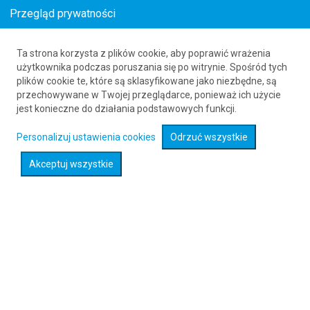
Przegląd prywatności
Ta strona korzysta z plików cookie, aby poprawić wrażenia
Loty z Agry (AGR) do Dinard (DNR)
użytkownika podczas poruszania się po witrynie. Spośród tych
plików cookie te, które są sklasyfikowane jako niezbędne, są
61 626 20 20
przechowywane w Twojej przeglądarce, ponieważ ich użycie
jest konieczne do działania podstawowych funkcji.
Rozwiń wyszukiwarkę
Personalizuj ustawienia cookies
Odrzuć wszystkie
Akceptuj wszystkie
Sprawdź promocje na loty :