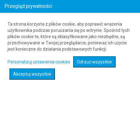
Przegląd prywatności
Ta strona korzysta z plików cookie, aby poprawić wrażenia
Loty z Amsterdamu (AMS) do Konstancy
użytkownika podczas poruszania się po witrynie. Spośród tych
plików cookie te, które są sklasyfikowane jako niezbędne, są
(CND)
przechowywane w Twojej przeglądarce, ponieważ ich użycie
61 626 20 20
jest konieczne do działania podstawowych funkcji.
Personalizuj ustawienia cookies
Odrzuć wszystkie
Rozwiń wyszukiwarkę
Akceptuj wszystkie
Sprawdź promocje na loty :