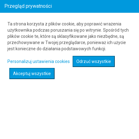
Przegląd prywatności
Ta strona korzysta z plików cookie, aby poprawić wrażenia
Loty z Bolonii (BLQ) do Valverde (VDE)
użytkownika podczas poruszania się po witrynie. Spośród tych
plików cookie te, które są sklasyfikowane jako niezbędne, są
61 626 20 20
przechowywane w Twojej przeglądarce, ponieważ ich użycie
jest konieczne do działania podstawowych funkcji.
Rozwiń wyszukiwarkę
Personalizuj ustawienia cookies
Odrzuć wszystkie
Akceptuj wszystkie
Sprawdź promocje na loty :