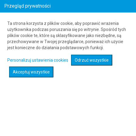
Przegląd prywatności
Ta strona korzysta z plików cookie, aby poprawić wrażenia
Loty z Bradford (BRF) do Salmon (SMN)
użytkownika podczas poruszania się po witrynie. Spośród tych
plików cookie te, które są sklasyfikowane jako niezbędne, są
61 626 20 20
przechowywane w Twojej przeglądarce, ponieważ ich użycie
jest konieczne do działania podstawowych funkcji.
Rozwiń wyszukiwarkę
Personalizuj ustawienia cookies
Odrzuć wszystkie
Akceptuj wszystkie
Sprawdź promocje na loty :