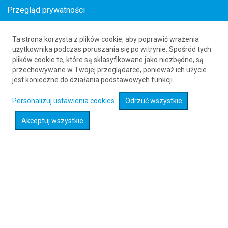
Przegląd prywatności
Ta strona korzysta z plików cookie, aby poprawić wrażenia
Loty z Brna (BRQ) do Buffalo (BUF)
użytkownika podczas poruszania się po witrynie. Spośród tych
plików cookie te, które są sklasyfikowane jako niezbędne, są
61 626 20 20
przechowywane w Twojej przeglądarce, ponieważ ich użycie
jest konieczne do działania podstawowych funkcji.
Rozwiń wyszukiwarkę
Personalizuj ustawienia cookies
Odrzuć wszystkie
Akceptuj wszystkie
Sprawdź promocje na loty :