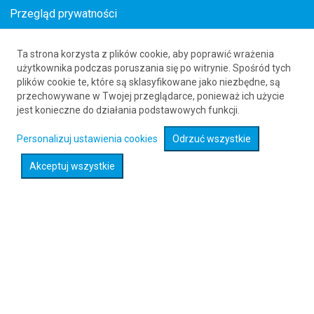
Przegląd prywatności
Ta strona korzysta z plików cookie, aby poprawić wrażenia
Loty z Barra (BRR) do Kingston (YGK)
użytkownika podczas poruszania się po witrynie. Spośród tych
plików cookie te, które są sklasyfikowane jako niezbędne, są
61 626 20 20
przechowywane w Twojej przeglądarce, ponieważ ich użycie
jest konieczne do działania podstawowych funkcji.
Rozwiń wyszukiwarkę
Personalizuj ustawienia cookies
Odrzuć wszystkie
Akceptuj wszystkie
Sprawdź promocje na loty :