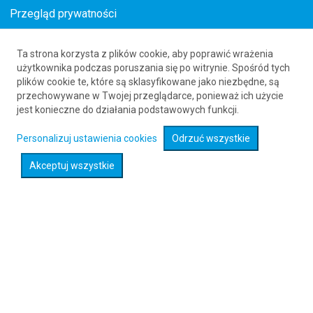
Przegląd prywatności
Ta strona korzysta z plików cookie, aby poprawić wrażenia
Loty z Brukseli (BRU) do Warszawy (WAW)
użytkownika podczas poruszania się po witrynie. Spośród tych
plików cookie te, które są sklasyfikowane jako niezbędne, są
już od 160
PLN
przechowywane w Twojej przeglądarce, ponieważ ich użycie
jest konieczne do działania podstawowych funkcji.
Rozwiń wyszukiwarkę
Personalizuj ustawienia cookies
Odrzuć wszystkie
Akceptuj wszystkie
Sprawdź promocje na loty :