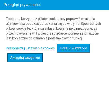
Przegląd prywatności
Ta strona korzysta z plików cookie, aby poprawić wrażenia
Loty z Bettles (BTT) do Alghero (AHO)
użytkownika podczas poruszania się po witrynie. Spośród tych
plików cookie te, które są sklasyfikowane jako niezbędne, są
61 626 20 20
przechowywane w Twojej przeglądarce, ponieważ ich użycie
jest konieczne do działania podstawowych funkcji.
Rozwiń wyszukiwarkę
Personalizuj ustawienia cookies
Odrzuć wszystkie
Akceptuj wszystkie
Sprawdź promocje na loty :