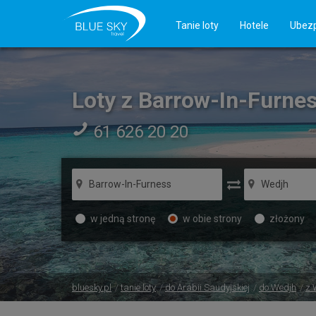
Tanie loty
Hotele
Ubezp
Loty z Barrow-In-Furne
61 626 20 20
w jedną stronę
w obie strony
złożony
bluesky.pl
tanie loty
do Arabii Saudyjskiej
do Wedjh
z 