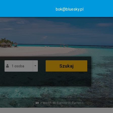
bok@bluesky.pl
Szukaj
1 osoba
z Wedjh do Barrow-In-Furness