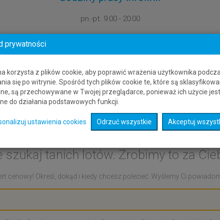
pn.-pt.
9:00 - 20:00
d prywatności
na korzysta z plików cookie, aby poprawić wrażenia użytkownika podcz
nia się po witrynie. Spośród tych plików cookie te, które są sklasyfikowa
ne, są przechowywane w Twojej przeglądarce, ponieważ ich użycie jes
ne do działania podstawowych funkcji.
cenowy: Barrow-In-Furnes
sonalizuj ustawienia cookies
Odrzuć wszystkie
Akceptuj wszyst
e szukaj tanich lotów. Zrobimy to za Cieb
rt cenowy! Określ, dokąd i kiedy chcesz polecieć. Wyślemy Ci powiadomie