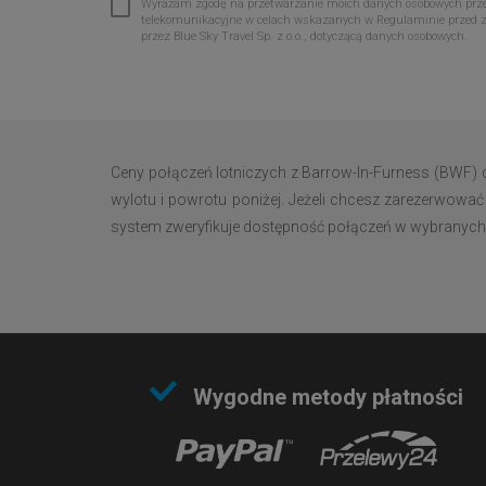
Wyrażam zgodę na przetwarzanie moich danych osobowych przez 
telekomunikacyjne w celach wskazanych w Regulaminie przed 
przez Blue Sky Travel Sp. z o.o., dotyczącą danych osobowych.
Ceny połączeń lotniczych z Barrow-In-Furness (BWF) 
wylotu i powrotu poniżej. Jeżeli chcesz zarezerwować 
system zweryfikuje dostępność połączeń w wybranych da
Wygodne metody płatności