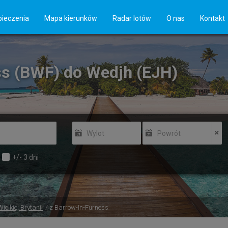
ieczenia
Mapa kierunków
Radar lotów
O nas
Kontakt
ss (BWF) do Wedjh (EJH)
Wylot
Powrót
+/-
3
dni
Wielkiej Brytanii
z Barrow-In-Furness