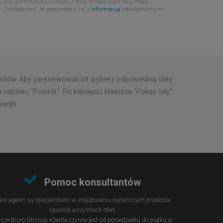
 (UE) 2016/679 oraz ustawy z dnia 16 lipca 2004 roku Prawo
e. Oświadczam, że zapoznałem się z
informacją
udostępnianą mi
lotów. Aby zarezerwować lot wybierz odpowiednią datę
 odcinku "Powrót". Po kliknięciu klawisza "Pokaż loty"
Wedjh.
Pomoc konsultantów
si agenci są specjalistami w znajdowaniu najtańszych przelotów
spośród wszystkich ofert.
sze Biuro Obsługi Klienta czynne jest od poniedziałku do piątku w