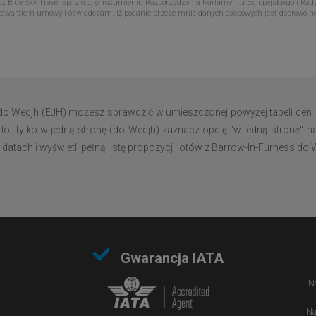
Blue Sky Travel sp. z o.o. w rozumieniu Rozporządzenia Parlamentu Europejskiego i Rady
zawarciem umowy i oświadczam, iż podanie przeze mnie danych osobowych jest dobrowoln
do Wedjh (EJH) możesz sprawdzić w umieszczonej powyżej tabeli cen 
lot tylko w jedną stronę (do Wedjh) zaznacz opcję "w jedną stronę" na
tach i wyświetli pełną listę propozycji lotów z Barrow-In-Furness do 
Gwarancja IATA
Na
Na