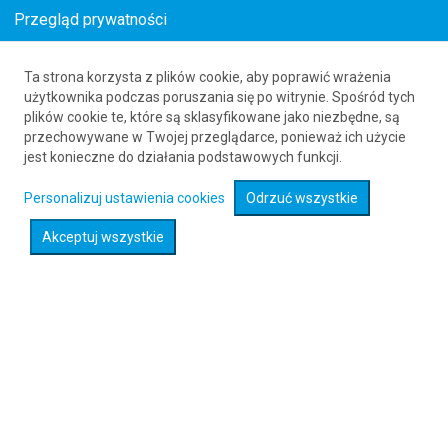
Przegląd prywatności
Ta strona korzysta z plików cookie, aby poprawić wrażenia
Loty z Brize Norton (BZZ) do Salmon (SMN)
użytkownika podczas poruszania się po witrynie. Spośród tych
plików cookie te, które są sklasyfikowane jako niezbędne, są
61 626 20 20
przechowywane w Twojej przeglądarce, ponieważ ich użycie
jest konieczne do działania podstawowych funkcji.
Rozwiń wyszukiwarkę
Personalizuj ustawienia cookies
Odrzuć wszystkie
Akceptuj wszystkie
Sprawdź promocje na loty :