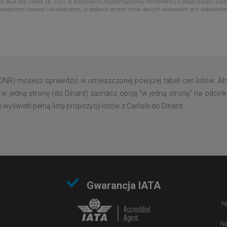
Blue Sky Travel sp. z o.o. w rozumieniu Rozporządzenia Parlamentu Europejskiego i Rady
zawarciem umowy i oświadczam, iż podanie przeze mnie danych osobowych jest dobrowoln
 (DNR) możesz sprawdzić w umieszczonej powyżej tabeli cen lotów. Ab
 w jedną stronę (do Dinard) zaznacz opcję "w jedną stronę" na odcink
świetli pełną listę propozycji lotów z Carlisle do Dinard.
Gwarancja IATA
Na
Na