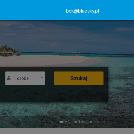
bok@bluesky.pl
Szukaj
1 osoba
z Dinard do Carlisle