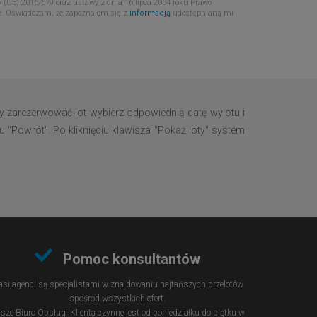
 (UE) 2016/679 oraz ustawy z dnia 16 lipca 2004 roku Prawo
e. Oświadczam, że zapoznałem się z
informacją
udostępnianą mi
y zarezerwować lot wybierz odpowiednią datę wylotu i
u "Powrót". Po kliknięciu klawisza "Pokaż loty" system
Pomoc konsultantów
si agenci są specjalistami w znajdowaniu najtańszych przelotów
spośród wszystkich ofert.
sze Biuro Obsługi Klienta czynne jest od poniedziałku do piątku w