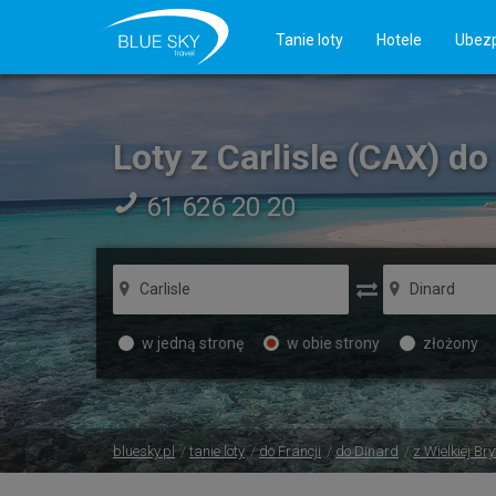
Tanie loty
Hotele
Ubezp
Loty z Carlisle (CAX) d
61 626 20 20
w jedną stronę
w obie strony
złożony
bluesky.pl
tanie loty
do Francji
do Dinard
z Wielkiej Bry