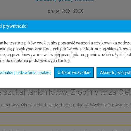
pn.-pt.
9:00 - 20:00
d prywatności
na korzysta z plików cookie, aby poprawić wrażenia użytkownika podcz
nia się po witrynie. Spośród tych plików cookie te, które są sklasyfikowa
ne, są przechowywane w Twojej przeglądarce, ponieważ ich użycie jes
ne do działania podstawowych funkcji.
lert cenowy: Carlisle - Di
sonalizuj ustawienia cookies
Odrzuć wszystkie
Akceptuj wszyst
e szukaj tanich lotów. Zrobimy to za Cieb
rt cenowy! Określ, dokąd i kiedy chcesz polecieć. Wyślemy Ci powiadomie