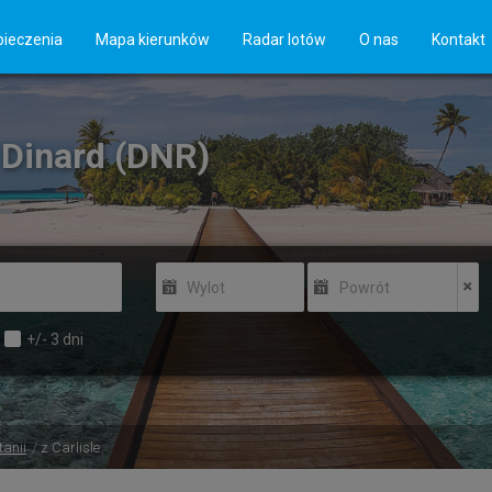
ieczenia
Mapa kierunków
Radar lotów
O nas
Kontakt
o Dinard (DNR)
Wylot
Powrót
+/-
3
dni
tanii
z Carlisle