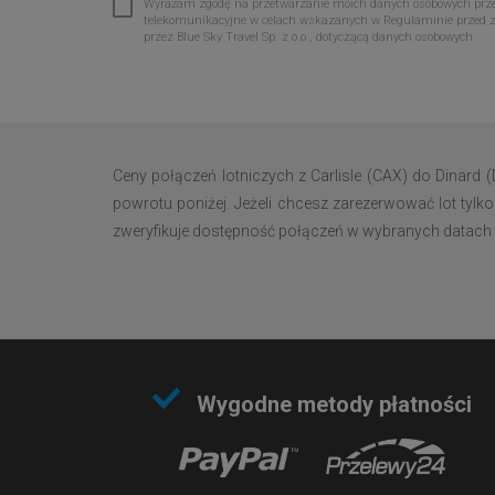
Wyrażam zgodę na przetwarzanie moich danych osobowych przez 
telekomunikacyjne w celach wskazanych w Regulaminie przed 
przez Blue Sky Travel Sp. z o.o., dotyczącą danych osobowych.
Ceny połączeń lotniczych z Carlisle (CAX) do Dinard
powrotu poniżej. Jeżeli chcesz zarezerwować lot tylko
zweryfikuje dostępność połączeń w wybranych datach i wy
Wygodne metody płatności