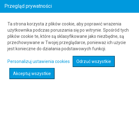
Przegląd prywatności
Ta strona korzysta z plików cookie, aby poprawić wrażenia
Loty z Cedar City (CDC) do Hof (HOQ)
użytkownika podczas poruszania się po witrynie. Spośród tych
plików cookie te, które są sklasyfikowane jako niezbędne, są
61 626 20 20
przechowywane w Twojej przeglądarce, ponieważ ich użycie
jest konieczne do działania podstawowych funkcji.
Rozwiń wyszukiwarkę
Personalizuj ustawienia cookies
Odrzuć wszystkie
Akceptuj wszystkie
Sprawdź promocje na loty :