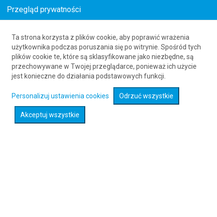
Przegląd prywatności
Ta strona korzysta z plików cookie, aby poprawić wrażenia
Loty z Cedar City (CDC) do Monachium
użytkownika podczas poruszania się po witrynie. Spośród tych
plików cookie te, które są sklasyfikowane jako niezbędne, są
(MUC)
przechowywane w Twojej przeglądarce, ponieważ ich użycie
61 626 20 20
jest konieczne do działania podstawowych funkcji.
Personalizuj ustawienia cookies
Odrzuć wszystkie
Rozwiń wyszukiwarkę
Akceptuj wszystkie
Sprawdź promocje na loty :