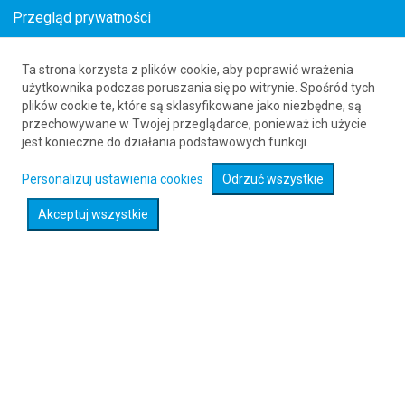
Przegląd prywatności
Ta strona korzysta z plików cookie, aby poprawić wrażenia
Loty z Kolonii (CGN) do Gran Canarii (LPA)
użytkownika podczas poruszania się po witrynie. Spośród tych
plików cookie te, które są sklasyfikowane jako niezbędne, są
61 626 20 20
przechowywane w Twojej przeglądarce, ponieważ ich użycie
jest konieczne do działania podstawowych funkcji.
Rozwiń wyszukiwarkę
Personalizuj ustawienia cookies
Odrzuć wszystkie
Akceptuj wszystkie
Sprawdź promocje na loty :