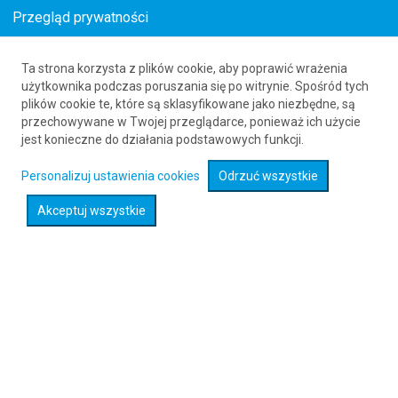
Przegląd prywatności
Ta strona korzysta z plików cookie, aby poprawić wrażenia
Loty z Dammamu (DMM) do Granady (GRX)
użytkownika podczas poruszania się po witrynie. Spośród tych
plików cookie te, które są sklasyfikowane jako niezbędne, są
61 626 20 20
przechowywane w Twojej przeglądarce, ponieważ ich użycie
jest konieczne do działania podstawowych funkcji.
Rozwiń wyszukiwarkę
Personalizuj ustawienia cookies
Odrzuć wszystkie
Akceptuj wszystkie
Sprawdź promocje na loty :