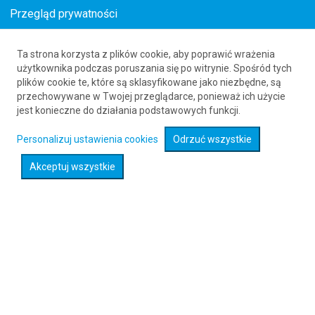
Przegląd prywatności
Ta strona korzysta z plików cookie, aby poprawić wrażenia
Loty z Dinard (DNR) do Memmingen (FMM)
użytkownika podczas poruszania się po witrynie. Spośród tych
plików cookie te, które są sklasyfikowane jako niezbędne, są
61 626 20 20
przechowywane w Twojej przeglądarce, ponieważ ich użycie
jest konieczne do działania podstawowych funkcji.
Rozwiń wyszukiwarkę
Personalizuj ustawienia cookies
Odrzuć wszystkie
Akceptuj wszystkie
Sprawdź promocje na loty :