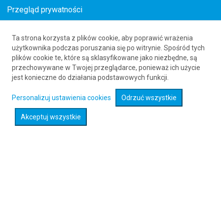
Przegląd prywatności
Ta strona korzysta z plików cookie, aby poprawić wrażenia
Loty z Edynburga (EDI) do Kingston (YGK)
użytkownika podczas poruszania się po witrynie. Spośród tych
plików cookie te, które są sklasyfikowane jako niezbędne, są
61 626 20 20
przechowywane w Twojej przeglądarce, ponieważ ich użycie
jest konieczne do działania podstawowych funkcji.
Rozwiń wyszukiwarkę
Personalizuj ustawienia cookies
Odrzuć wszystkie
Akceptuj wszystkie
Sprawdź promocje na loty :