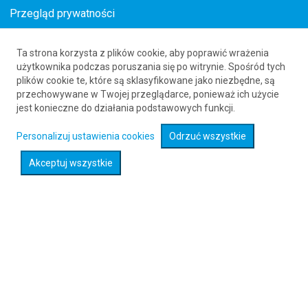
Przegląd prywatności
Ta strona korzysta z plików cookie, aby poprawić wrażenia
Loty z Foerde (FDE) do Granady (GRX)
użytkownika podczas poruszania się po witrynie. Spośród tych
plików cookie te, które są sklasyfikowane jako niezbędne, są
61 626 20 20
przechowywane w Twojej przeglądarce, ponieważ ich użycie
jest konieczne do działania podstawowych funkcji.
Rozwiń wyszukiwarkę
Personalizuj ustawienia cookies
Odrzuć wszystkie
Akceptuj wszystkie
Sprawdź promocje na loty :