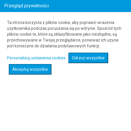
Przegląd prywatności
Ta strona korzysta z plików cookie, aby poprawić wrażenia
Loty z Foerde (FDE) do Ibague (IBE)
użytkownika podczas poruszania się po witrynie. Spośród tych
plików cookie te, które są sklasyfikowane jako niezbędne, są
61 626 20 20
przechowywane w Twojej przeglądarce, ponieważ ich użycie
jest konieczne do działania podstawowych funkcji.
Rozwiń wyszukiwarkę
Personalizuj ustawienia cookies
Odrzuć wszystkie
Akceptuj wszystkie
Sprawdź promocje na loty :