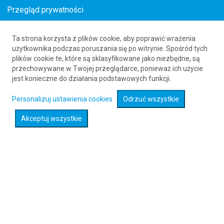
Przegląd prywatności
Ta strona korzysta z plików cookie, aby poprawić wrażenia
Loty z Memmingen (FMM) do Melilli (MLN)
użytkownika podczas poruszania się po witrynie. Spośród tych
plików cookie te, które są sklasyfikowane jako niezbędne, są
61 626 20 20
przechowywane w Twojej przeglądarce, ponieważ ich użycie
jest konieczne do działania podstawowych funkcji.
Rozwiń wyszukiwarkę
Personalizuj ustawienia cookies
Odrzuć wszystkie
Akceptuj wszystkie
Sprawdź promocje na loty :