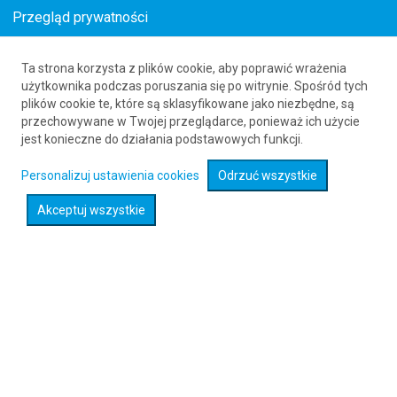
Przegląd prywatności
Ta strona korzysta z plików cookie, aby poprawić wrażenia
Loty z Glasgow (GLA) do Salmon (SMN)
użytkownika podczas poruszania się po witrynie. Spośród tych
plików cookie te, które są sklasyfikowane jako niezbędne, są
61 626 20 20
przechowywane w Twojej przeglądarce, ponieważ ich użycie
jest konieczne do działania podstawowych funkcji.
Rozwiń wyszukiwarkę
Personalizuj ustawienia cookies
Odrzuć wszystkie
Akceptuj wszystkie
Sprawdź promocje na loty :