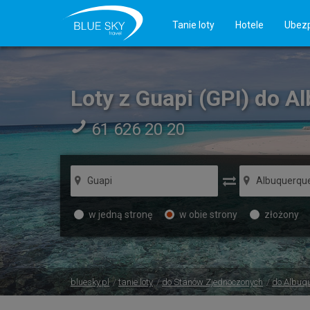
Tanie loty
Hotele
Ubezp
Loty z Guapi (GPI) do A
61 626 20 20
w jedną stronę
w obie strony
złożony
bluesky.pl
tanie loty
do Stanów Zjednoczonych
do Albuq