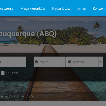
ieczenia
Mapa kierunków
Radar lotów
O nas
Kontakt
lbuquerque (ABQ)
Wylot
Powrót
+/-
3
dni
uerque
z Kolumbii
z Guapi