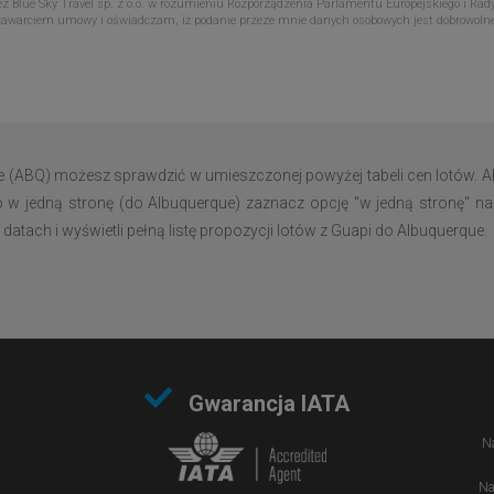
Blue Sky Travel sp. z o.o. w rozumieniu Rozporządzenia Parlamentu Europejskiego i Rady
zawarciem umowy i oświadczam, iż podanie przeze mnie danych osobowych jest dobrowoln
e (ABQ) możesz sprawdzić w umieszczonej powyżej tabeli cen lotów. A
o w jedną stronę (do Albuquerque) zaznacz opcję "w jedną stronę" na 
tach i wyświetli pełną listę propozycji lotów z Guapi do Albuquerque.
Gwarancja IATA
Na
Na