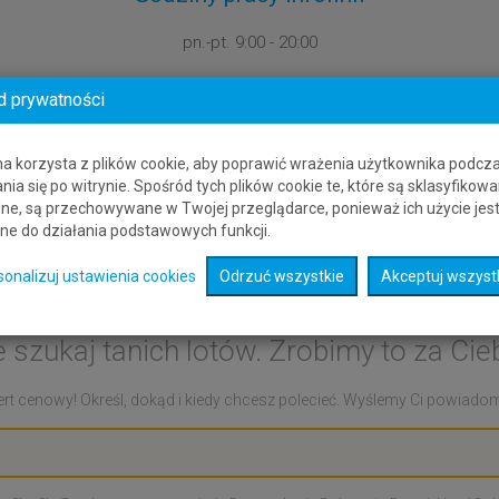
pn.-pt.
9:00 - 20:00
d prywatności
na korzysta z plików cookie, aby poprawić wrażenia użytkownika podcz
nia się po witrynie. Spośród tych plików cookie te, które są sklasyfikowa
ne, są przechowywane w Twojej przeglądarce, ponieważ ich użycie jes
ne do działania podstawowych funkcji.
rt cenowy: Guapi - Albuq
sonalizuj ustawienia cookies
Odrzuć wszystkie
Akceptuj wszyst
e szukaj tanich lotów. Zrobimy to za Cieb
rt cenowy! Określ, dokąd i kiedy chcesz polecieć. Wyślemy Ci powiadomie