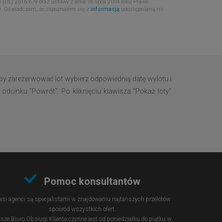
 (UE) 2016/679 oraz ustawy z dnia 16 lipca 2004 roku Prawo
e. Oświadczam, że zapoznałem się z
informacją
udostępnianą mi
by zarezerwować lot wybierz odpowiednią datę wylotu i
odcinku "Powrót". Po kliknięciu klawisza "Pokaż loty"
Pomoc konsultantów
si agenci są specjalistami w znajdowaniu najtańszych przelotów
spośród wszystkich ofert.
sze Biuro Obsługi Klienta czynne jest od poniedziałku do piątku w