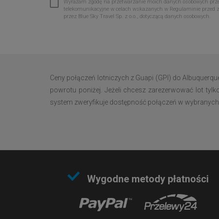
Wyrażam zgodę na przetwarzanie moich danych osobowych przez 
telekomunikacyjne w celach wskazanych w Regulaminie przed 
przez Blue Sky Travel Sp. z o.o., dotyczącą danych osobowych.
Ceny połączeń lotniczych z Guapi (GPI) do Albuquerqu
powrotu poniżej. Jeżeli chcesz zarezerwować lot tylk
system zweryfikuje dostępność połączeń w wybranych da
Wygodne metody płatności