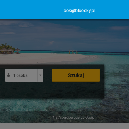
bok@bluesky.pl
Szukaj
1 osoba
z Albuquerque do Guapi