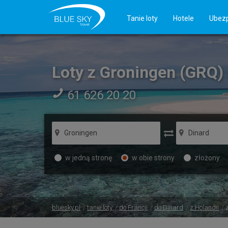
Tanie loty
Hotele
Ubezp
Loty z Groningen (GRQ)
61 626 20 20
w jedną stronę
w obie strony
złożony
bluesky.pl
tanie loty
do Francji
do Dinard
z Holandii