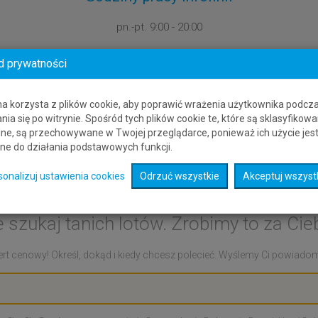
pn.-pt.
9:00 - 20:00
d prywatności
na korzysta z plików cookie, aby poprawić wrażenia użytkownika podcz
nia się po witrynie. Spośród tych plików cookie te, które są sklasyfikowa
ne, są przechowywane w Twojej przeglądarce, ponieważ ich użycie jes
ne do działania podstawowych funkcji.
ert cenowy: Groningen - 
sonalizuj ustawienia cookies
Odrzuć wszystkie
Akceptuj wszyst
e szukaj tanich lotów. Zrobimy to za Cieb
rt cenowy! Określ, dokąd i kiedy chcesz polecieć. Wyślemy Ci powiadomie