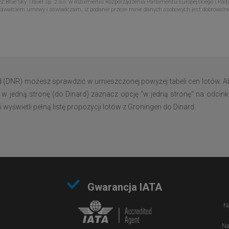
Blue Sky Travel sp. z o.o. w rozumieniu Rozporządzenia Parlamentu Europejskiego i Rady
zawarciem umowy i oświadczam, iż podanie przeze mnie danych osobowych jest dobrowoln
d (DNR) możesz sprawdzić w umieszczonej powyżej tabeli cen lotów. Ab
 w jedną stronę (do Dinard) zaznacz opcję "w jedną stronę" na odcink
yświetli pełną listę propozycji lotów z Groningen do Dinard.
Gwarancja IATA
Na
Na