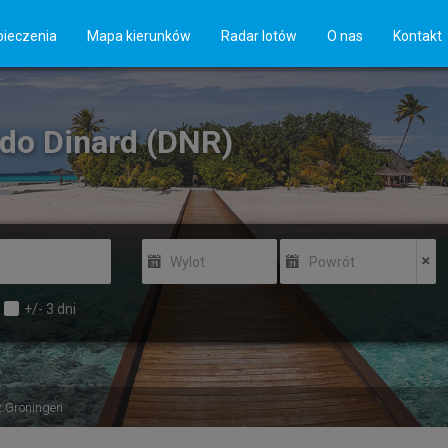
ieczenia
Mapa kierunków
Radar lotów
O nas
Kontakt
 do Dinard (DNR)
Wylot
Powrót
+/-
3
dni
z Groningen