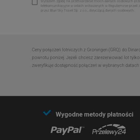
Wyrażam zgodę na przetwarzanie moich danych osobowych przez 
telekomunikacyjne w celach wskazanych w Regulaminie przed 
przez Blue Sky Travel Sp. z o.o., dotyczącą danych osobowych.
Ceny połączeń lotniczych z Groningen (GRQ) do Dinar
powrotu poniżej. Jeżeli chcesz zarezerwować lot tylko
zweryfikuje dostępność połączeń w wybranych datach i w
Wygodne metody płatności