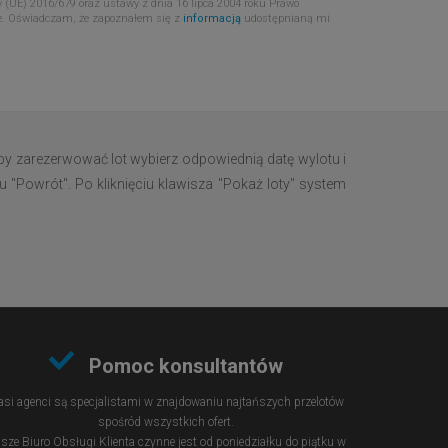
 (UE) 2016/679 oraz ustawy z dnia 16 lipca 2004 roku Prawo
e. Oświadczam, że zapoznałem się z
informacją
udostępnianą mi
y zarezerwować lot wybierz odpowiednią datę wylotu i
u "Powrót". Po kliknięciu klawisza "Pokaż loty" system
Pomoc konsultantów
si agenci są specjalistami w znajdowaniu najtańszych przelotów
spośród wszystkich ofert.
sze Biuro Obsługi Klienta czynne jest od poniedziałku do piątku w