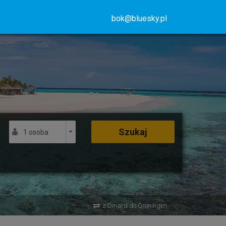
bok@bluesky.pl
Szukaj
1 osoba
z Dinard do Groningen