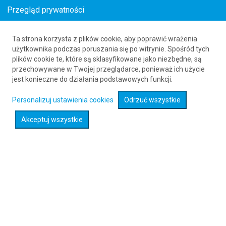
Przegląd prywatności
Ta strona korzysta z plików cookie, aby poprawić wrażenia
Loty z Hanoweru (HAJ) do Melilli (MLN)
użytkownika podczas poruszania się po witrynie. Spośród tych
plików cookie te, które są sklasyfikowane jako niezbędne, są
61 626 20 20
przechowywane w Twojej przeglądarce, ponieważ ich użycie
jest konieczne do działania podstawowych funkcji.
Rozwiń wyszukiwarkę
Personalizuj ustawienia cookies
Odrzuć wszystkie
Akceptuj wszystkie
Sprawdź promocje na loty :