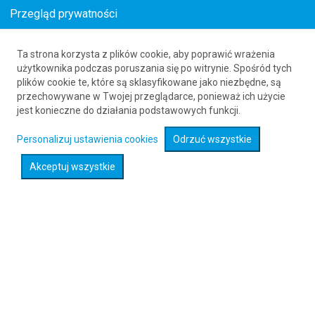
Przegląd prywatności
Ta strona korzysta z plików cookie, aby poprawić wrażenia
Loty z Hamburga (HAM) do Wedjh (EJH)
użytkownika podczas poruszania się po witrynie. Spośród tych
plików cookie te, które są sklasyfikowane jako niezbędne, są
61 626 20 20
przechowywane w Twojej przeglądarce, ponieważ ich użycie
jest konieczne do działania podstawowych funkcji.
Rozwiń wyszukiwarkę
Personalizuj ustawienia cookies
Odrzuć wszystkie
Akceptuj wszystkie
Sprawdź promocje na loty :