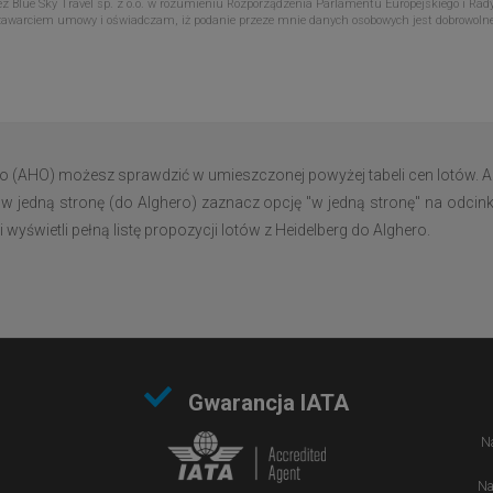
Blue Sky Travel sp. z o.o. w rozumieniu Rozporządzenia Parlamentu Europejskiego i Rady
zawarciem umowy i oświadczam, iż podanie przeze mnie danych osobowych jest dobrowoln
ro (AHO) możesz sprawdzić w umieszczonej powyżej tabeli cen lotów. A
 w jedną stronę (do Alghero) zaznacz opcję "w jedną stronę" na odcink
yświetli pełną listę propozycji lotów z Heidelberg do Alghero.
Gwarancja IATA
Na
Na