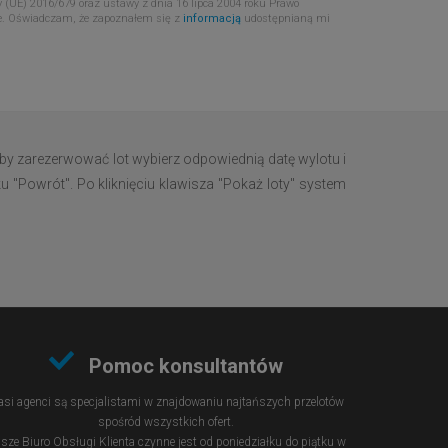
 (UE) 2016/679 oraz ustawy z dnia 16 lipca 2004 roku Prawo
e. Oświadczam, że zapoznałem się z
informacją
udostępnianą mi
by zarezerwować lot wybierz odpowiednią datę wylotu i
u "Powrót". Po kliknięciu klawisza "Pokaż loty" system
Pomoc konsultantów
si agenci są specjalistami w znajdowaniu najtańszych przelotów
spośród wszystkich ofert.
sze Biuro Obsługi Klienta czynne jest od poniedziałku do piątku w