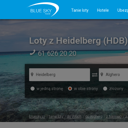
Tanie loty
Hotele
Ubezp
Loty z Heidelberg (HDB
61 626 20 20
w jedną stronę
w obie strony
złożony
bluesky.pl
tanie loty
do Włoch
do Alghero
z Niemiec
z