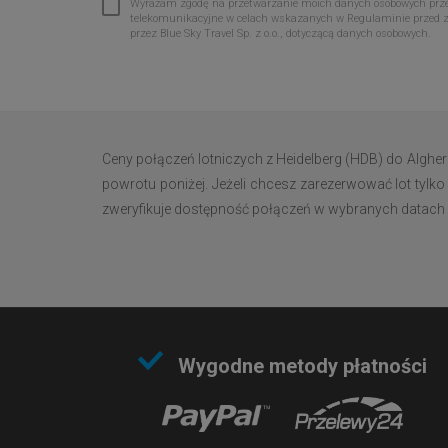
Wyrażam zgodę na przetwarzanie moich danych osobowych przez 
telekomunikacyjne w celach wskazanych w Regulaminie przed 
przez Blue Sky Travel Sp. z o.o., dotyczącą danych osobowych.
Ceny połączeń lotniczych z Heidelberg (HDB) do Alghe
powrotu poniżej. Jeżeli chcesz zarezerwować lot tylko
zweryfikuje dostępność połączeń w wybranych datach i w
Wygodne metody płatności