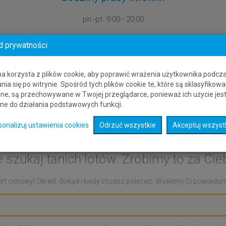
pn.-pt.
9:00 - 20:00
d prywatności
na korzysta z plików cookie, aby poprawić wrażenia użytkownika podcz
nia się po witrynie. Spośród tych plików cookie te, które są sklasyfikowa
ne, są przechowywane w Twojej przeglądarce, ponieważ ich użycie jes
ne do działania podstawowych funkcji.
rt cenowy: Heidelberg - A
sonalizuj ustawienia cookies
Odrzuć wszystkie
Akceptuj wszyst
e szukaj tanich lotów. Zrobimy to za Cieb
rt cenowy! Określ, dokąd i kiedy chcesz polecieć. Wyślemy Ci powiadomie