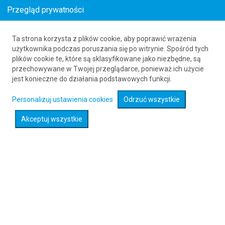
Przegląd prywatności
Ta strona korzysta z plików cookie, aby poprawić wrażenia
Loty z Hof (HOQ) do Wedjh (EJH)
użytkownika podczas poruszania się po witrynie. Spośród tych
plików cookie te, które są sklasyfikowane jako niezbędne, są
61 626 20 20
przechowywane w Twojej przeglądarce, ponieważ ich użycie
jest konieczne do działania podstawowych funkcji.
Rozwiń wyszukiwarkę
Personalizuj ustawienia cookies
Odrzuć wszystkie
Akceptuj wszystkie
Sprawdź promocje na loty :