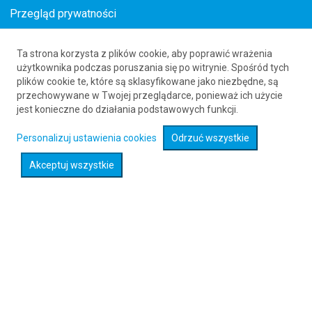
Przegląd prywatności
Ta strona korzysta z plików cookie, aby poprawić wrażenia
Loty z Innsbrucku (INN) do Norfolk
użytkownika podczas poruszania się po witrynie. Spośród tych
plików cookie te, które są sklasyfikowane jako niezbędne, są
Internation (ORF)
przechowywane w Twojej przeglądarce, ponieważ ich użycie
61 626 20 20
jest konieczne do działania podstawowych funkcji.
Personalizuj ustawienia cookies
Odrzuć wszystkie
Rozwiń wyszukiwarkę
Akceptuj wszystkie
Sprawdź promocje na loty :